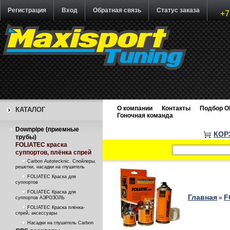
Регистрация
Вход
Обратная связь
Статус заказа
+7
О компании
Контакты
Подбор O
КАТАЛОГ
Гоночная команда
Downpipe (приемные
КОР
трубы)
FOLIATEC краска
суппортов, плёнка спрей
Carbon Autotecknic. Спойлеры,
решетки, насадки на глушитель
FOLIATEC Краска для
суппортов
FOLIATEC Краска для
Главная
F
»
суппортов АЭРОЗОЛЬ
FOLIATEC Краска плёнка-
спрей, аксессуары
Насадки на глушитель Carbon