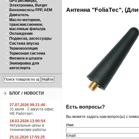
GPS ресиверы,
Электроника, Burger
Антенна "FoliaTec", (Дли
Бензонасосы FPP, AEM
Двигатель
Масло моторное,
трансмиссионное,
масляные фильтра
Охлаждение
Подвеска, аксессуары
Система впуска
Термоизоляция
Тормозная система
Фитинги и шланги
Экипировка для
автоспорта
БЛОГ / НОВОСТИ
27.07.2026 09:21:40
Есть вопросы?
31 июля - 2 августа офис
НЕ Работает.
Вы можете задать нам вопрос(ы) с пом
18.03.2026 13:00:54
Имя:
Актуальные цены и
технические работы.
Email
25.11.2020 17:55:25