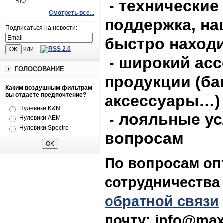
- технические
RIO
Смотреть все...
поддержка, на
Подписаться на новости:
быстро наход
или
- широкий асс
ГОЛОСОВАНИЕ
продукции (ба
Каким воздушным фильтрам
вы отдаете предпочтение?
аксессуары…)
Нулевики K&N
- лояльные у
Нулевики AEM
Нулевики Spectre
вопросам
По вопросам оп
сотрудничества
обратной связи
почту: info@max