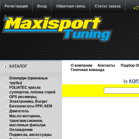
Регистрация
Вход
Обратная связь
Статус заказа
+7
О компании
Контакты
Подбор O
КАТАЛОГ
Гоночная команда
Downpipe (приемные
КОР
трубы)
FOLIATEC краска
суппортов, плёнка спрей
GPS ресиверы,
Электроника, Burger
Бензонасосы FPP, AEM
Двигатель
Масло моторное,
трансмиссионное,
масляные фильтра
Охлаждение
Подвеска, аксессуары