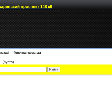
каревский проспект 148 к9
заказ!
Гоночная команда
)
(пусто)