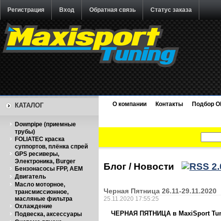
Регистрация
Вход
Обратная связь
Статус заказа
О компании
Контакты
Подбор O
КАТАЛОГ
Downpipe (приемные
трубы)
FOLIATEC краска
суппортов, плёнка спрей
GPS ресиверы,
Электроника, Burger
Блог / Новости
Бензонасосы FPP, AEM
Двигатель
Масло моторное,
Черная Пятница 26.11-29.11.2020
трансмиссионное,
масляные фильтра
25.11.2020 17:55:25
Охлаждение
ЧЕРНАЯ ПЯТНИЦА в MaxiSport Tun
Подвеска, аксессуары