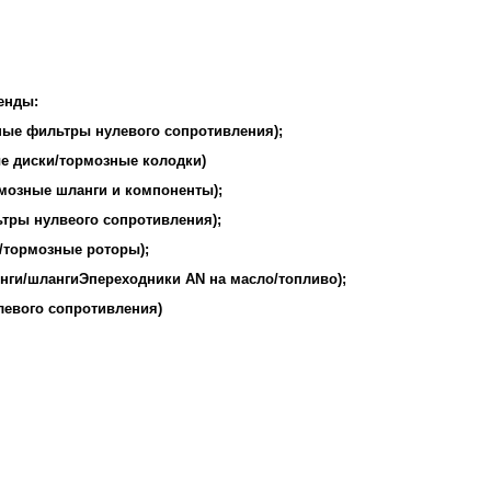
енды:
ные фильтры нулевого сопротивления);
 диски/тормозные колодки)
мозные шланги и компоненты);
ьтры нулвеого сопротивления);
/тормозные роторы);
нги/шлангиЭпереходники AN на масло/топливо);
евого сопротивления)