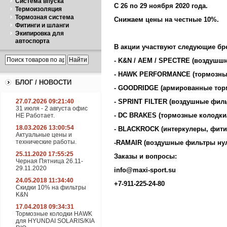
Система впуска
С 26 по 29 ноября 2020 года.
Термоизоляция
Тормозная система
Снижаем цены на честные 10%.
Фитинги и шланги
Экипировка для
автоспорта
В акции участвуют следующие бр
- K&N / AEM / SPECTRE (воздушш
- HAWK PERFORMANCE (тормозные
БЛОГ / НОВОСТИ
- GOODRIDGE (армированные тор
27.07.2026 09:21:40
- SPRINT FILTER (воздушные фил
31 июля - 2 августа офис
- DC BRAKES (тормозные колодки
НЕ Работает.
18.03.2026 13:00:54
- BLACKROCK (интеркулеры, фити
Актуальные цены и
технические работы.
-RAMAIR (воздушные фильтры нул
25.11.2020 17:55:25
Заказы и вопросы:
Черная Пятница 26.11-
29.11.2020
info@maxi-sport.su
24.05.2018 11:34:40
+7-911-225-24-80
Скидки 10% на фильтры
K&N
17.04.2018 09:34:31
Тормозные колодки HAWK
для HYUNDAI SOLARIS/KIA