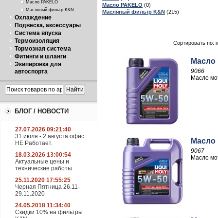
Масло PAKELO
Масло PAKELO
(0)
Масляный фильтр K&N
Масляный фильтр K&N
(215)
Охлаждение
Подвеска, аксессуары
Система впуска
Термоизоляция
Сортировать по: 
Тормозная система
Фитинги и шланги
Масло 
Экипировка для
9066
автоспорта
Масло мот
БЛОГ / НОВОСТИ
27.07.2026 09:21:40
31 июля - 2 августа офис
Масло 
НЕ Работает.
9067
18.03.2026 13:00:54
Масло мот
Актуальные цены и
технические работы.
25.11.2020 17:55:25
Черная Пятница 26.11-
29.11.2020
24.05.2018 11:34:40
Скидки 10% на фильтры