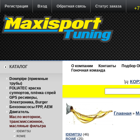
Регистрация
Вход
Обратная связь
Статус заказа
+7
О компании
Контакты
Подбор O
КАТАЛОГ
Гоночная команда
Downpipe (приемные
КОР
трубы)
FOLIATEC краска
суппортов, плёнка спрей
GPS ресиверы,
Электроника, Burger
Бензонасосы FPP, AEM
Двигатель
Главная
М
»
Масло моторное,
трансмиссионное,
масляные фильтра
IDEMITSU
IDEMITSU
(46)
ROWE
ROWE
(25)