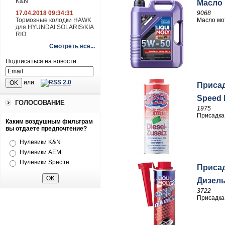
K&N
Масло 
9068
17.04.2018 09:34:31
Масло мот
Тормозные колодки HAWK
для HYUNDAI SOLARIS/KIA
RIO
Смотреть все...
Подписаться на новости:
или
Присад
Speed 
ГОЛОСОВАНИЕ
1975
Присадка 
Каким воздушным фильтрам
вы отдаете предпочтение?
Нулевики K&N
Нулевики AEM
Нулевики Spectre
Присад
Дизель
3722
Присадка 