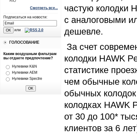
RIO
частую колодки 
Смотреть все...
с аналоговыми ил
Подписаться на новости:
дешевле.
или
ГОЛОСОВАНИЕ
За счет совреме
Каким воздушным фильтрам
колодки HAWK Pe
вы отдаете предпочтение?
Нулевики K&N
статистике проез
Нулевики AEM
Нулевики Spectre
чем обычные кол
обычных колодок 
колодках HAWK P
от 30 до 100* ты
клиентов за 6 ле