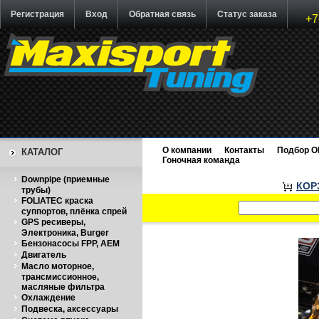
Регистрация
Вход
Обратная связь
Статус заказа
+7
О компании
Контакты
Подбор O
КАТАЛОГ
Гоночная команда
Downpipe (приемные
КОР
трубы)
FOLIATEC краска
суппортов, плёнка спрей
GPS ресиверы,
Электроника, Burger
Бензонасосы FPP, AEM
Двигатель
Масло моторное,
трансмиссионное,
масляные фильтра
Охлаждение
Подвеска, аксессуары