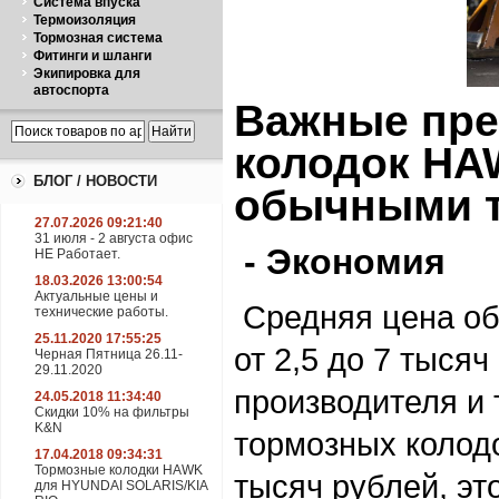
Система впуска
Термоизоляция
Тормозная система
Фитинги и шланги
Экипировка для
автоспорта
Важные пре
колодок HA
БЛОГ / НОВОСТИ
обычными т
27.07.2026 09:21:40
31 июля - 2 августа офис
- Экономия
НЕ Работает.
18.03.2026 13:00:54
Актуальные цены и
Средняя цена об
технические работы.
25.11.2020 17:55:25
от 2,5 до 7 тысяч
Черная Пятница 26.11-
29.11.2020
производителя и 
24.05.2018 11:34:40
Скидки 10% на фильтры
K&N
тормозных колодо
17.04.2018 09:34:31
Тормозные колодки HAWK
тысяч рублей, это
для HYUNDAI SOLARIS/KIA