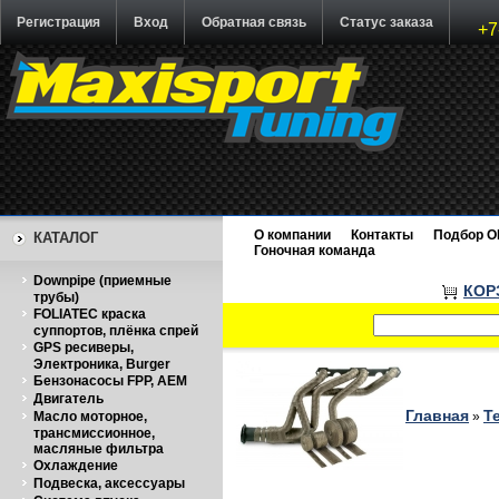
Регистрация
Вход
Обратная связь
Статус заказа
+7
О компании
Контакты
Подбор O
КАТАЛОГ
Гоночная команда
Downpipe (приемные
КОР
трубы)
FOLIATEC краска
суппортов, плёнка спрей
GPS ресиверы,
Электроника, Burger
Бензонасосы FPP, AEM
Двигатель
Главная
Т
Масло моторное,
»
трансмиссионное,
масляные фильтра
Охлаждение
Подвеска, аксессуары