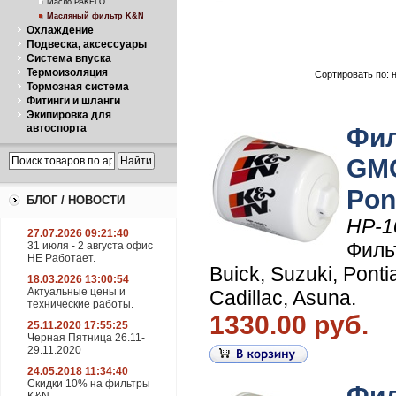
Масло PAKELO
Масляный фильтр K&N
Охлаждение
Подвеска, аксессуары
Система впуска
Термоизоляция
Сортировать по: 
Тормозная система
Фитинги и шланги
Экипировка для
автоспорта
Фил
GMC
Pon
БЛОГ / НОВОСТИ
HP-1
27.07.2026 09:21:40
Филь
31 июля - 2 августа офис
НЕ Работает.
Buick, Suzuki, Ponti
18.03.2026 13:00:54
Актуальные цены и
Cadillac, Asuna.
технические работы.
1330.00 руб.
25.11.2020 17:55:25
Черная Пятница 26.11-
29.11.2020
24.05.2018 11:34:40
Скидки 10% на фильтры
Фил