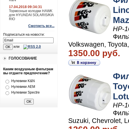
K&N
17.04.2018 09:34:31
Lin
Тормозные колодки HAWK
для HYUNDAI SOLARIS/KIA
Maz
RIO
Смотреть все...
HP-1
Подписаться на новости:
Филь
Volkswagen, Toyota
или
1350.00 руб.
ГОЛОСОВАНИЕ
Каким воздушным фильтрам
вы отдаете предпочтение?
Фил
Нулевики K&N
Toy
Нулевики AEM
Нулевики Spectre
Lot
HP-1
Филь
Suzuki, Chevrolet, L