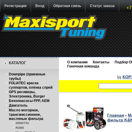
Регистрация
Вход
Обратная связь
Статус заказа
+7
О компании
Контакты
Подбор O
КАТАЛОГ
Гоночная команда
Downpipe (приемные
КОР
трубы)
FOLIATEC краска
суппортов, плёнка спрей
GPS ресиверы,
Электроника, Burger
Бензонасосы FPP, AEM
Двигатель
Масло моторное,
трансмиссионное,
Главная
М
»
масляные фильтра
фильтр K&
IDEMITSU
ROWE