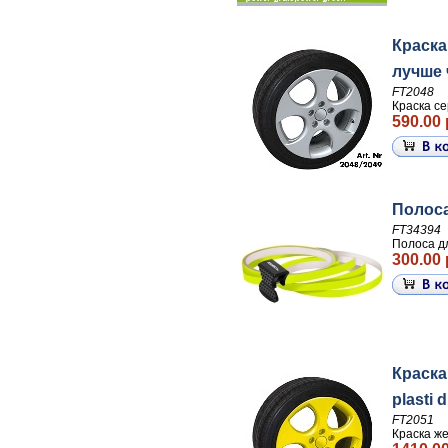
Краска
лучше ч
FT2048
Краска се
590.00 
Полоса
FT34394
Полоса д
300.00 
Краска
plasti 
FT2051
Краска же