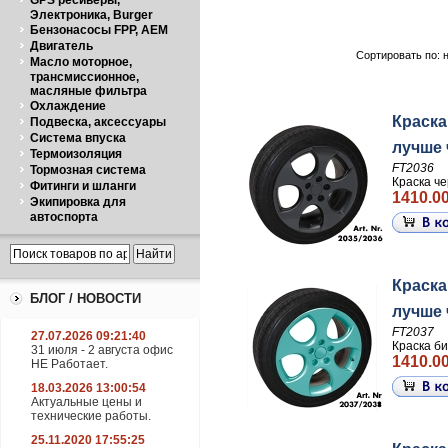
GPS ресиверы,
Электроника, Burger
Бензонасосы FPP, AEM
Двигатель
Сортировать по: 
Масло моторное,
трансмиссионное,
масляные фильтра
Охлаждение
Краска
Подвеска, аксессуары
Система впуска
лучше ч
Термоизоляция
FT2036
Тормозная система
Краска че
Фитинги и шланги
1410.00
Экипировка для
автоспорта
Краска
БЛОГ / НОВОСТИ
лучше ч
FT2037
27.07.2026 09:21:40
Краска би
31 июля - 2 августа офис
1410.00
НЕ Работает.
18.03.2026 13:00:54
Актуальные цены и
технические работы.
25.11.2020 17:55:25