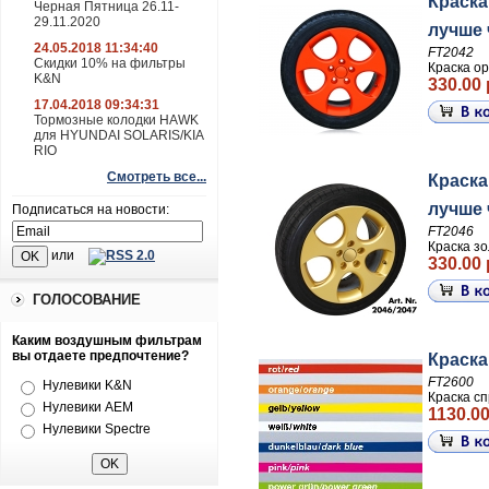
Краска
Черная Пятница 26.11-
29.11.2020
лучше ч
24.05.2018 11:34:40
FT2042
Скидки 10% на фильтры
Краска ор
K&N
330.00 
17.04.2018 09:34:31
Тормозные колодки HAWK
для HYUNDAI SOLARIS/KIA
RIO
Смотреть все...
Краска
лучше ч
Подписаться на новости:
FT2046
Краска зо
или
330.00 
ГОЛОСОВАНИЕ
Каким воздушным фильтрам
вы отдаете предпочтение?
Краска
FT2600
Нулевики K&N
Краска сп
Нулевики AEM
1130.00
Нулевики Spectre