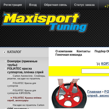
Регистрация
Вход
Обратная связь
Статус заказа
+7
О компании
Контакты
Подбор O
КАТАЛОГ
Гоночная команда
Downpipe (приемные
КОР
трубы)
FOLIATEC краска
суппортов, плёнка спрей
Carbon Autotecknic. Спойлеры,
решетки, насадки на глушитель
FOLIATEC Краска для
суппортов
FOLIATEC Краска для
Главная
FO
»
суппортов АЭРОЗОЛЬ
спрей, аксе
FOLIATEC Краска плёнка-
спрей, аксессуары
Насадки на глушитель Carbon