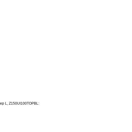
мер L, Z150UI100TOPBL: