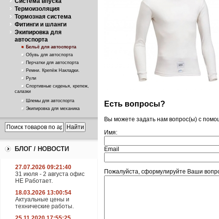
Система впуска
Термоизоляция
Тормозная система
Фитинги и шланги
Экипировка для
автоспорта
Бельё для автоспорта
Обувь для автоспорта
Перчатки для автоспорта
Ремни. Крепёж Накладки.
Рули
Спортивные сиденья, крепеж,
салазки
Шлемы для автоспорта
Есть вопросы?
Экипировка для механика
Вы можете задать нам вопрос(ы) с пом
Имя:
БЛОГ / НОВОСТИ
Email
27.07.2026 09:21:40
Пожалуйста, сформулируйте Ваши вопрос
31 июля - 2 августа офис
НЕ Работает.
18.03.2026 13:00:54
Актуальные цены и
технические работы.
25.11.2020 17:55:25