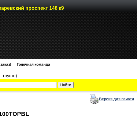
каревский проспект 148 к9
заказ!
Гоночная команда
)
(пусто)
Версия для печати
UI100TOPBL