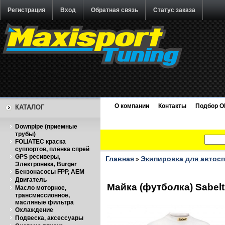
Регистрация
Вход
Обратная связь
Статус заказа
О компании
Контакты
Подбор O
КАТАЛОГ
Downpipe (приемные
трубы)
FOLIATEC краска
суппортов, плёнка спрей
GPS ресиверы,
Главная
Экипировка для автос
»
Электроника, Burger
Бензонасосы FPP, AEM
Двигатель
Майка (футболка) Sabelt
Масло моторное,
трансмиссионное,
масляные фильтра
Охлаждение
Подвеска, аксессуары