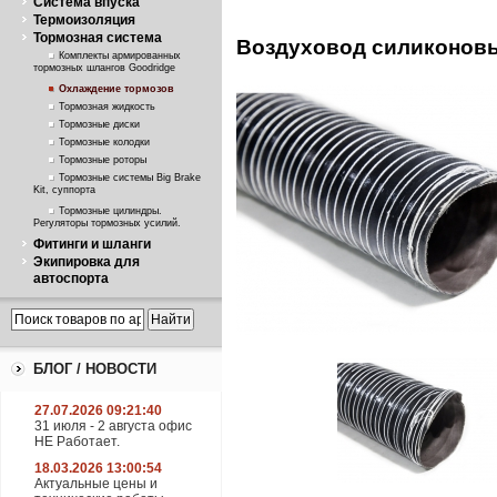
Система впуска
Термоизоляция
Тормозная система
Воздуховод силиконовый
Комплекты армированных
тормозных шлангов Goodridge
Охлаждение тормозов
Тормозная жидкость
Тормозные диски
Тормозные колодки
Тормозные роторы
Тормозные системы Big Brake
Kit, суппорта
Тормозные цилиндры.
Регуляторы тормозных усилий.
Фитинги и шланги
Экипировка для
автоспорта
БЛОГ / НОВОСТИ
27.07.2026 09:21:40
31 июля - 2 августа офис
НЕ Работает.
18.03.2026 13:00:54
Актуальные цены и