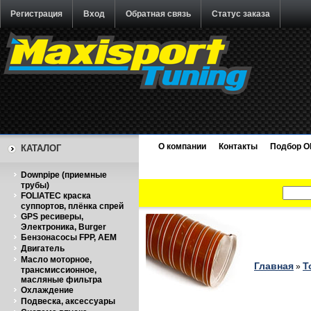
Регистрация
Вход
Обратная связь
Статус заказа
О компании
Контакты
Подбор O
КАТАЛОГ
Downpipe (приемные
трубы)
FOLIATEC краска
суппортов, плёнка спрей
GPS ресиверы,
Электроника, Burger
Бензонасосы FPP, AEM
Двигатель
Масло моторное,
Главная
Т
»
трансмиссионное,
масляные фильтра
Охлаждение
Подвеска, аксессуары