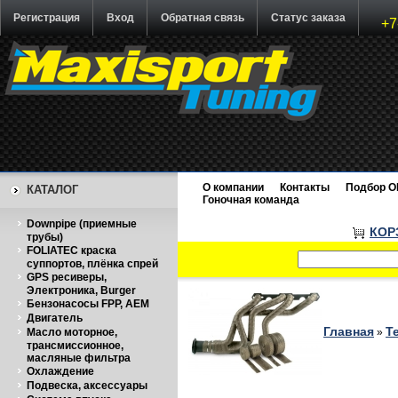
Регистрация
Вход
Обратная связь
Статус заказа
+7
О компании
Контакты
Подбор O
КАТАЛОГ
Гоночная команда
Downpipe (приемные
КОР
трубы)
FOLIATEC краска
суппортов, плёнка спрей
GPS ресиверы,
Электроника, Burger
Бензонасосы FPP, AEM
Двигатель
Главная
Т
Масло моторное,
»
трансмиссионное,
масляные фильтра
Охлаждение
Подвеска, аксессуары