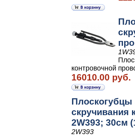
Пло
скр
про
1W3
Плос
контровочной прово
16010.00 руб.
Плоскогубцы 
скручивания 
2W393; 30см (
2W393