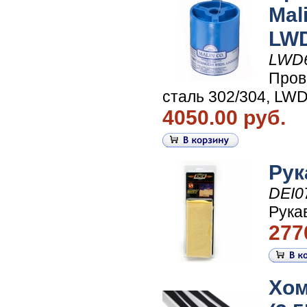
Mal
LW
LWD
Пров
сталь 302/304, LW
4050.00 руб.
Рук
DEI0
Рука
277
Хом