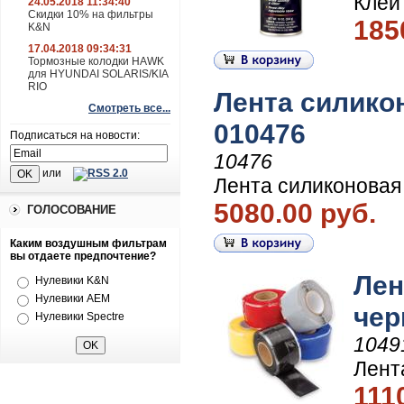
Клей
24.05.2018 11:34:40
Скидки 10% на фильтры
185
K&N
17.04.2018 09:34:31
Тормозные колодки HAWK
для HYUNDAI SOLARIS/KIA
RIO
Лента силикон
Смотреть все...
010476
Подписаться на новости:
10476
или
Лента силиконовая
5080.00 руб.
ГОЛОСОВАНИЕ
Каким воздушным фильтрам
вы отдаете предпочтение?
Лен
Нулевики K&N
Нулевики AEM
чер
Нулевики Spectre
1049
Лент
111