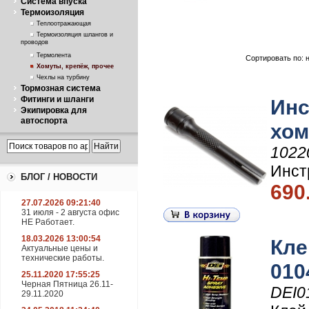
Система впуска
Термоизоляция
Теплоотражающая
Термоизоляция шлангов и
проводов
Термолента
Сортировать по: 
Хомуты, крепёж, прочее
Чехлы на турбину
Тормозная система
Фитинги и шланги
Инс
Экипировка для
автоспорта
хом
1022
Инст
БЛОГ / НОВОСТИ
690
27.07.2026 09:21:40
31 июля - 2 августа офис
НЕ Работает.
18.03.2026 13:00:54
Кле
Актуальные цены и
технические работы.
010
25.11.2020 17:55:25
Черная Пятница 26.11-
DEI0
29.11.2020