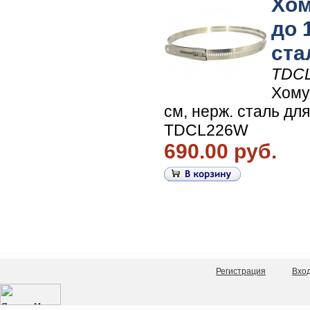
Хом
до 
ста
TDC
Хому
см, нерж. сталь для
TDCL226W
690.00 руб.
Регистрация
Вхо