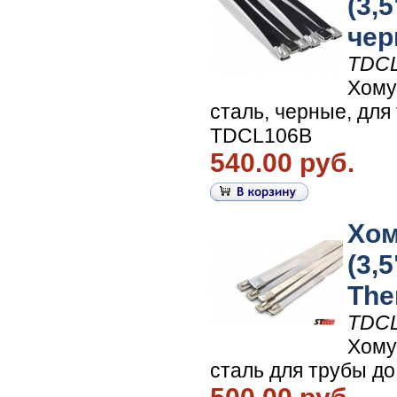
(3,
чер
TDC
Хому
сталь, черные, для 
TDCL106B
540.00 руб.
Хом
(3,
The
TDC
Хому
сталь для трубы до