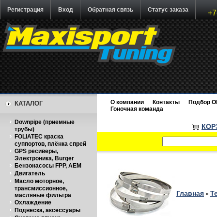
Регистрация
Вход
Обратная связь
Статус заказа
+7
О компании
Контакты
Подбор O
КАТАЛОГ
Гоночная команда
Downpipe (приемные
КОР
трубы)
FOLIATEC краска
суппортов, плёнка спрей
GPS ресиверы,
Электроника, Burger
Бензонасосы FPP, AEM
Двигатель
Масло моторное,
трансмиссионное,
Главная
Т
»
масляные фильтра
Охлаждение
Подвеска, аксессуары