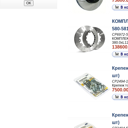
75800.0
КОМПЛЕ
580-58
CP6972-5
КОМПЛЕКT
380.0xL1
138600
Крепеж
шт)
CP2494-
Крепеж т
7500.00
Крепеж
шт)