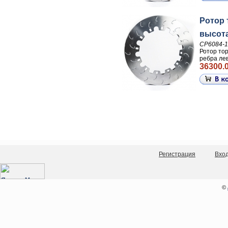
Ротор 
высота
CP6084-
Ротор то
ребра лев
36300.0
Регистрация
Вхо
©