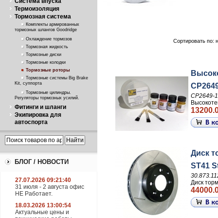
Система впуска
Термоизоляция
Тормозная система
Комплекты армированных
тормозных шлангов Goodridge
Охлаждение тормозов
Сортировать по: 
Тормозная жидкость
Тормозные диски
Тормозные колодки
Тормозные роторы
Высок
Тормозные системы Big Brake
Kit, суппорта
CP2649
Тормозные цилиндры.
CP2649-1
Регуляторы тормозных усилий.
Высокоте
Фитинги и шланги
13200.0
Экипировка для
автоспорта
Диск т
БЛОГ / НОВОСТИ
ST41 S
30.873.11
27.07.2026 09:21:40
Диск тор
31 июля - 2 августа офис
44000.0
НЕ Работает.
18.03.2026 13:00:54
Актуальные цены и