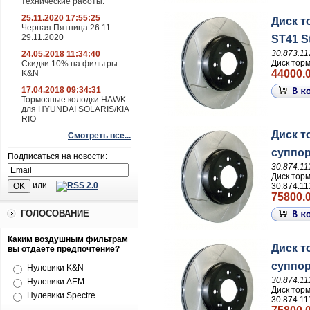
технические работы.
25.11.2020 17:55:25
Диск т
Черная Пятница 26.11-
29.11.2020
ST41 S
30.873.11
24.05.2018 11:34:40
Диск тор
Скидки 10% на фильтры
44000.0
K&N
17.04.2018 09:34:31
Тормозные колодки HAWK
для HYUNDAI SOLARIS/KIA
RIO
Диск т
Смотреть все...
суппор
Подписаться на новости:
30.874.11
Диск тор
или
30.874.11
75800.0
ГОЛОСОВАНИЕ
Каким воздушным фильтрам
Диск т
вы отдаете предпочтение?
суппор
Нулевики K&N
30.874.11
Нулевики AEM
Диск тор
Нулевики Spectre
30.874.11