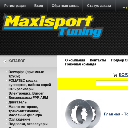
Регистрация
Вход
Обратная связь
Статус заказа
+7
О компании
Контакты
Подбор O
КАТАЛОГ
Гоночная команда
Downpipe (приемные
КОР
трубы)
FOLIATEC краска
суппортов, плёнка спрей
GPS ресиверы,
Электроника, Burger
Бензонасосы FPP, AEM
Двигатель
Масло моторное,
трансмиссионное,
Главная
Т
»
масляные фильтра
Охлаждение
Подвеска, аксессуары