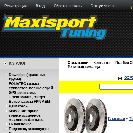
Регистрация
Вход
Обратная связь
Статус заказа
+7
О компании
Контакты
Подбор O
КАТАЛОГ
Гоночная команда
Downpipe (приемные
КОР
трубы)
FOLIATEC краска
суппортов, плёнка спрей
GPS ресиверы,
Электроника, Burger
Бензонасосы FPP, AEM
Двигатель
Масло моторное,
трансмиссионное,
Главная
Т
»
масляные фильтра
Охлаждение
Подвеска, аксессуары