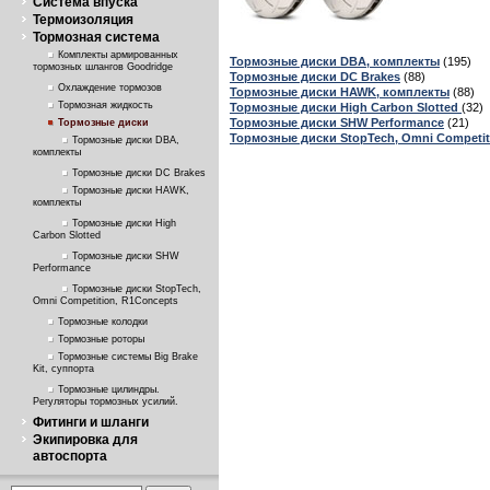
Система впуска
Термоизоляция
Тормозная система
Комплекты армированных
Тормозные диски DBA, комплекты
(195)
тормозных шлангов Goodridge
Тормозные диски DC Brakes
(88)
Охлаждение тормозов
Тормозные диски HAWK, комплекты
(88)
Тормозная жидкость
Тормозные диски High Carbon Slotted
(32)
Тормозные диски SHW Performance
(21)
Тормозные диски
Тормозные диски StopTech, Omni Competit
Тормозные диски DBA,
комплекты
Тормозные диски DC Brakes
Тормозные диски HAWK,
комплекты
Тормозные диски High
Carbon Slotted
Тормозные диски SHW
Performance
Тормозные диски StopTech,
Omni Competition, R1Concepts
Тормозные колодки
Тормозные роторы
Тормозные системы Big Brake
Kit, суппорта
Тормозные цилиндры.
Регуляторы тормозных усилий.
Фитинги и шланги
Экипировка для
автоспорта