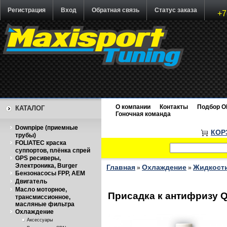
Регистрация
Вход
Обратная связь
Статус заказа
+7
О компании
Контакты
Подбор O
КАТАЛОГ
Гоночная команда
Downpipe (приемные
КОР
трубы)
FOLIATEC краска
суппортов, плёнка спрей
GPS ресиверы,
Электроника, Burger
Главная
Охлаждение
Жидкост
»
»
Бензонасосы FPP, AEM
Двигатель
Масло моторное,
Присадка к антифризу 
трансмиссионное,
масляные фильтра
Охлаждение
Аксессуары