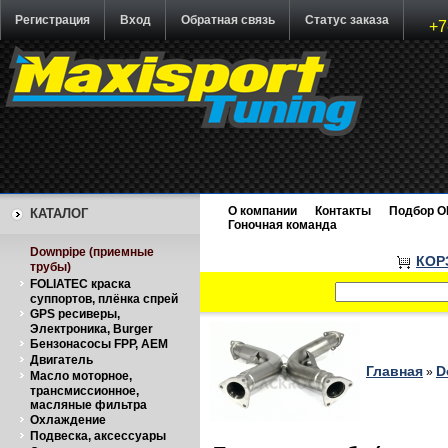
Регистрация
Вход
Обратная связь
Статус заказа
+7
О компании
Контакты
Подбор O
КАТАЛОГ
Гоночная команда
Downpipe (приемные
КОР
трубы)
FOLIATEC краска
суппортов, плёнка спрей
GPS ресиверы,
Электроника, Burger
Бензонасосы FPP, AEM
Двигатель
Главная
D
»
Масло моторное,
трансмиссионное,
масляные фильтра
Охлаждение
Подвеска, аксессуары