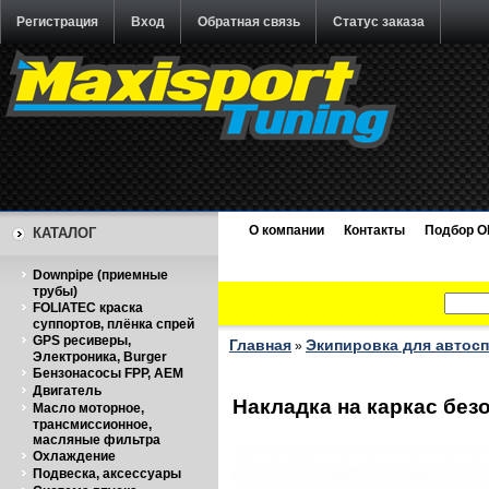
Регистрация
Вход
Обратная связь
Статус заказа
О компании
Контакты
Подбор O
КАТАЛОГ
Downpipe (приемные
трубы)
FOLIATEC краска
суппортов, плёнка спрей
GPS ресиверы,
Главная
Экипировка для автос
»
Электроника, Burger
Бензонасосы FPP, AEM
Двигатель
Накладка на каркас безоп
Масло моторное,
трансмиссионное,
масляные фильтра
Охлаждение
Подвеска, аксессуары