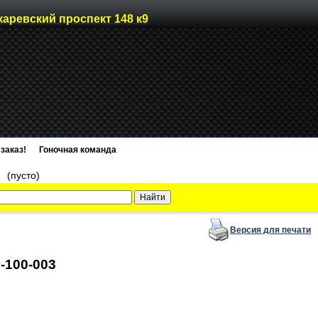
каревский проспект 148 к9
заказ!
Гоночная команда
)
(пусто)
Версия для печати
1-100-003