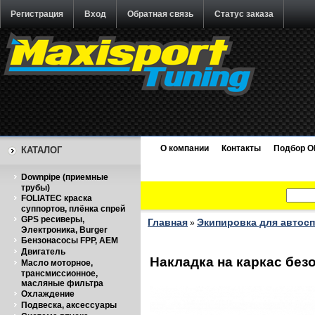
Регистрация
Вход
Обратная связь
Статус заказа
О компании
Контакты
Подбор O
КАТАЛОГ
Downpipe (приемные
трубы)
FOLIATEC краска
суппортов, плёнка спрей
GPS ресиверы,
Главная
Экипировка для автос
»
Электроника, Burger
Бензонасосы FPP, AEM
Двигатель
Накладка на каркас безоп
Масло моторное,
трансмиссионное,
масляные фильтра
Охлаждение
Подвеска, аксессуары