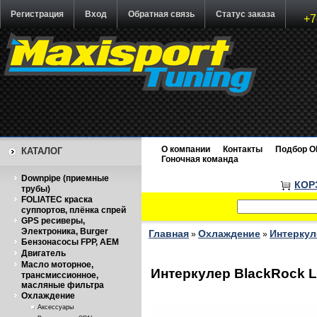
Регистрация
Вход
Обратная связь
Статус заказа
+7
О компании
Контакты
Подбор O
КАТАЛОГ
Гоночная команда
Downpipe (приемные
КОР
трубы)
FOLIATEC краска
суппортов, плёнка спрей
GPS ресиверы,
Электроника, Burger
Главная
Охлаждение
Интеркул
»
»
Бензонасосы FPP, AEM
Двигатель
Масло моторное,
Интеркулер BlackRock La
трансмиссионное,
масляные фильтра
Охлаждение
Аксессуары