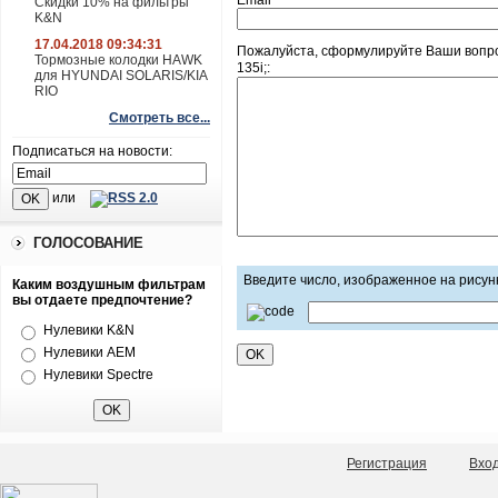
Email
Скидки 10% на фильтры
K&N
17.04.2018 09:34:31
Пожалуйста, сформулируйте Ваши вопро
Тормозные колодки HAWK
135i;:
для HYUNDAI SOLARIS/KIA
RIO
Смотреть все...
Подписаться на новости:
или
ГОЛОСОВАНИЕ
Введите число, изображенное на рисун
Каким воздушным фильтрам
вы отдаете предпочтение?
Нулевики K&N
Нулевики AEM
Нулевики Spectre
Регистрация
Вхо