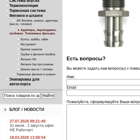
Система впуска
Термоизоляция
Тормозная система
Фитинги и шланги
AN Фитинги, шланги, адаптеры
(масло, топливо)
Адаптеры, переходники,
тройники. Топливные фильтра.
Болты, шайбы, гайки
Инструмент
Крепеж шлангов
Трубки и фитинги Hardline
Есть вопросы?
Фитинги AN
Фитинги быстросъёмные
Вы можете задать нам вопрос(ы) с пом
Шланги масло / топливо
Тормозные фитинги и шланги
Имя:
Экипировка для
автоспорта
Email
Пожалуйста, сформулируйте Ваши вопро
БЛОГ / НОВОСТИ
27.07.2026 09:21:40
31 июля - 2 августа офис
НЕ Работает.
18.03.2026 13:00:54