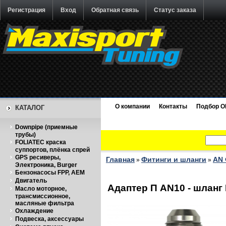
Регистрация
Вход
Обратная связь
Статус заказа
О компании
Контакты
Подбор O
КАТАЛОГ
Downpipe (приемные
трубы)
FOLIATEC краска
суппортов, плёнка спрей
GPS ресиверы,
Главная
Фитинги и шланги
AN 
»
»
Электроника, Burger
Бензонасосы FPP, AEM
Двигатель
Адаптер П AN10 - шланг
Масло моторное,
трансмиссионное,
масляные фильтра
Охлаждение
Подвеска, аксессуары