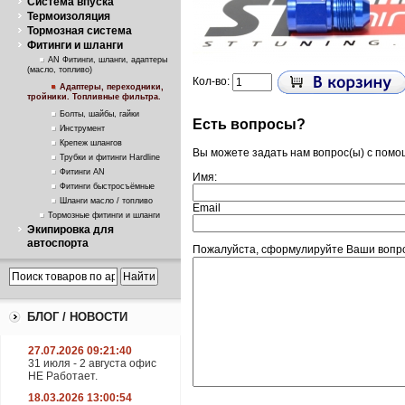
Система впуска
Термоизоляция
Тормозная система
Фитинги и шланги
AN Фитинги, шланги, адаптеры
(масло, топливо)
Кол-во:
Адаптеры, переходники,
тройники. Топливные фильтра.
Болты, шайбы, гайки
Есть вопросы?
Инструмент
Крепеж шлангов
Вы можете задать нам вопрос(ы) с пом
Трубки и фитинги Hardline
Фитинги AN
Имя:
Фитинги быстросъёмные
Шланги масло / топливо
Email
Тормозные фитинги и шланги
Экипировка для
автоспорта
Пожалуйста, сформулируйте Ваши вопро
БЛОГ / НОВОСТИ
27.07.2026 09:21:40
31 июля - 2 августа офис
НЕ Работает.
18.03.2026 13:00:54