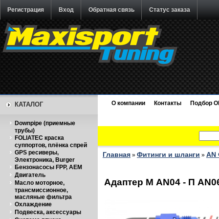
Регистрация
Вход
Обратная связь
Статус заказа
О компании
Контакты
Подбор O
КАТАЛОГ
Downpipe (приемные
трубы)
FOLIATEC краска
суппортов, плёнка спрей
GPS ресиверы,
Главная
Фитинги и шланги
AN 
»
»
Электроника, Burger
Бензонасосы FPP, AEM
Двигатель
Адаптер М AN04 - П AN0
Масло моторное,
трансмиссионное,
масляные фильтра
Охлаждение
Подвеска, аксессуары