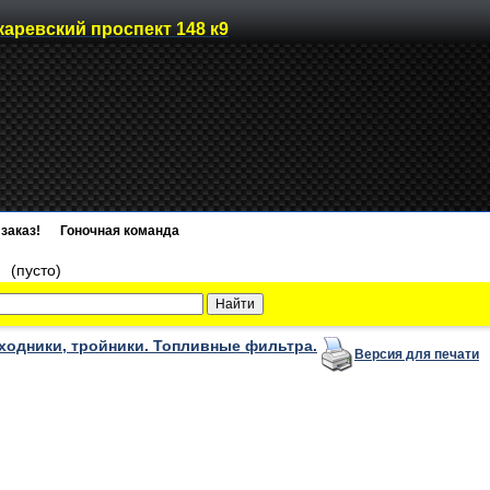
каревский проспект 148 к9
заказ!
Гоночная команда
)
(пусто)
ходники, тройники. Топливные фильтра.
Версия для печати