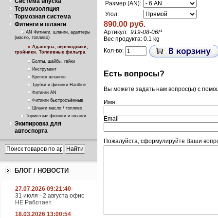
Система впуска
Размер (AN):
Термоизоляция
Угол:
Тормозная система
890.00 руб.
Фитинги и шланги
Артикул:
919-08-06P
AN Фитинги, шланги, адаптеры
(масло, топливо)
Вес продукта: 0.1 kg
Адаптеры, переходники,
Кол-во:
тройники. Топливные фильтра.
Болты, шайбы, гайки
Инструмент
Есть вопросы?
Крепеж шлангов
Трубки и фитинги Hardline
Вы можете задать нам вопрос(ы) с пом
Фитинги AN
Фитинги быстросъёмные
Имя:
Шланги масло / топливо
Тормозные фитинги и шланги
Email
Экипировка для
автоспорта
Пожалуйста, сформулируйте Ваши вопро
БЛОГ / НОВОСТИ
27.07.2026 09:21:40
31 июля - 2 августа офис
НЕ Работает.
18.03.2026 13:00:54