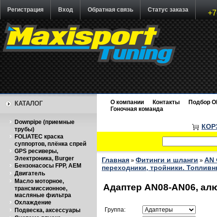
Регистрация
Вход
Обратная связь
Статус заказа
+7
О компании
Контакты
Подбор O
КАТАЛОГ
Гоночная команда
Downpipe (приемные
КОР
трубы)
FOLIATEC краска
суппортов, плёнка спрей
GPS ресиверы,
Электроника, Burger
Главная
Фитинги и шланги
AN 
»
»
Бензонасосы FPP, AEM
переходники, тройники. Топливн
Двигатель
Масло моторное,
Адаптер AN08-AN06, алю
трансмиссионное,
масляные фильтра
Охлаждение
Группа:
Подвеска, аксессуары