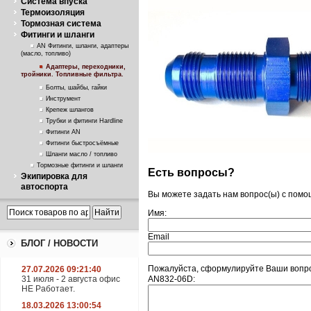
Система впуска
Термоизоляция
Тормозная система
Фитинги и шланги
AN Фитинги, шланги, адаптеры
(масло, топливо)
Адаптеры, переходники,
тройники. Топливные фильтра.
Болты, шайбы, гайки
Инструмент
Крепеж шлангов
Трубки и фитинги Hardline
Фитинги AN
Фитинги быстросъёмные
Шланги масло / топливо
Тормозные фитинги и шланги
Есть вопросы?
Экипировка для
автоспорта
Вы можете задать нам вопрос(ы) с пом
Имя:
Email
БЛОГ / НОВОСТИ
Пожалуйста, сформулируйте Ваши вопрос
27.07.2026 09:21:40
31 июля - 2 августа офис
AN832-06D:
НЕ Работает.
18.03.2026 13:00:54