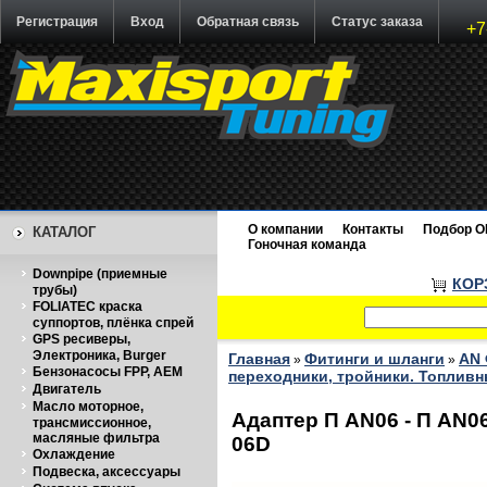
Регистрация
Вход
Обратная связь
Статус заказа
+7
О компании
Контакты
Подбор O
КАТАЛОГ
Гоночная команда
Downpipe (приемные
КОР
трубы)
FOLIATEC краска
суппортов, плёнка спрей
GPS ресиверы,
Электроника, Burger
Главная
Фитинги и шланги
AN 
»
»
Бензонасосы FPP, AEM
переходники, тройники. Топливн
Двигатель
Масло моторное,
Адаптер П AN06 - П AN06
трансмиссионное,
масляные фильтра
06D
Охлаждение
Подвеска, аксессуары