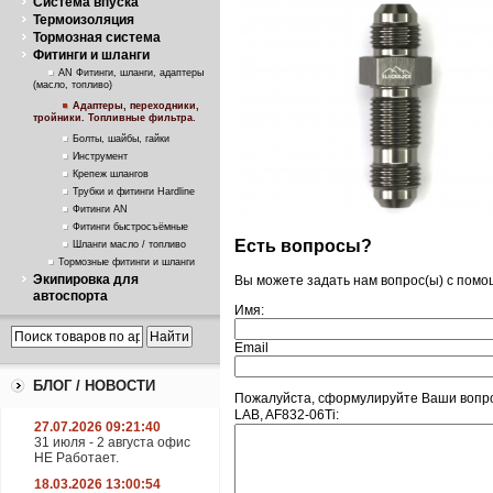
Система впуска
Термоизоляция
Тормозная система
Фитинги и шланги
AN Фитинги, шланги, адаптеры
(масло, топливо)
Адаптеры, переходники,
тройники. Топливные фильтра.
Болты, шайбы, гайки
Инструмент
Крепеж шлангов
Трубки и фитинги Hardline
Фитинги AN
Фитинги быстросъёмные
Есть вопросы?
Шланги масло / топливо
Тормозные фитинги и шланги
Экипировка для
Вы можете задать нам вопрос(ы) с пом
автоспорта
Имя:
Email
БЛОГ / НОВОСТИ
Пожалуйста, сформулируйте Ваши вопро
LAB, AF832-06Ti:
27.07.2026 09:21:40
31 июля - 2 августа офис
НЕ Работает.
18.03.2026 13:00:54