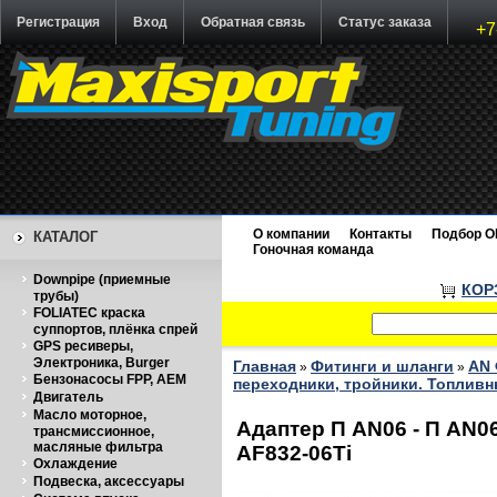
Регистрация
Вход
Обратная связь
Статус заказа
+7
О компании
Контакты
Подбор O
КАТАЛОГ
Гоночная команда
Downpipe (приемные
КОР
трубы)
FOLIATEC краска
суппортов, плёнка спрей
GPS ресиверы,
Электроника, Burger
Главная
Фитинги и шланги
AN 
»
»
Бензонасосы FPP, AEM
переходники, тройники. Топливн
Двигатель
Масло моторное,
Адаптер П AN06 - П AN0
трансмиссионное,
масляные фильтра
AF832-06Ti
Охлаждение
Подвеска, аксессуары