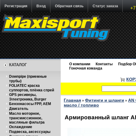
Регистрация
Вход
Обратная связь
Статус заказа
+7
О компании
Контакты
Подбор O
КАТАЛОГ
Гоночная команда
Downpipe (приемные
КОР
трубы)
FOLIATEC краска
суппортов, плёнка спрей
GPS ресиверы,
Электроника, Burger
Главная
Фитинги и шланги
AN 
»
»
Бензонасосы FPP, AEM
масло / топливо
Двигатель
Масло моторное,
Армированный шланг AN-
трансмиссионное,
масляные фильтра
Охлаждение
Подвеска, аксессуары