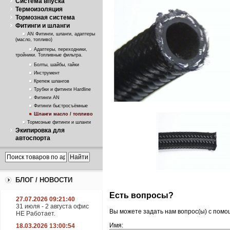
Система впуска
Термоизоляция
Тормозная система
Фитинги и шланги
AN Фитинги, шланги, адаптеры
(масло, топливо)
Адаптеры, переходники,
тройники. Топливные фильтра.
Болты, шайбы, гайки
Инструмент
Крепеж шлангов
Трубки и фитинги Hardline
Фитинги AN
Фитинги быстросъёмные
Шланги масло / топливо
Тормозные фитинги и шланги
Экипировка для
автоспорта
БЛОГ / НОВОСТИ
Есть вопросы?
27.07.2026 09:21:40
31 июля - 2 августа офис
Вы можете задать нам вопрос(ы) с пом
НЕ Работает.
Имя:
18.03.2026 13:00:54