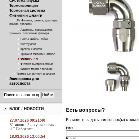
Система впуска
Термоизоляция
Тормозная система
Фитинги и шланги
AN Фитинги, шланги, адаптеры
(масло, топливо)
Адаптеры, переходники,
тройники. Топливные фильтра.
Болты, шайбы, гайки
Инструмент
Крепеж шлангов
Трубки и фитинги Hardline
Фитинги AN
Фитинги быстросъёмные
Шланги масло / топливо
Тормозные фитинги и шланги
Экипировка для
автоспорта
БЛОГ / НОВОСТИ
Есть вопросы?
Вы можете задать нам вопрос(ы) с пом
27.07.2026 09:21:40
31 июля - 2 августа офис
Имя:
НЕ Работает.
18.03.2026 13:00:54
Email