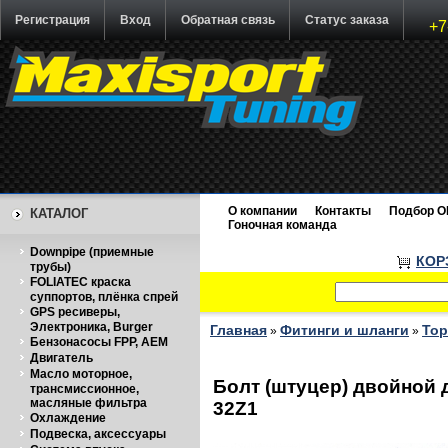
Регистрация
Вход
Обратная связь
Статус заказа
+7
О компании
Контакты
Подбор O
КАТАЛОГ
Гоночная команда
Downpipe (приемные
КОР
трубы)
FOLIATEC краска
суппортов, плёнка спрей
GPS ресиверы,
Электроника, Burger
Главная
Фитинги и шланги
Тор
»
»
Бензонасосы FPP, AEM
Двигатель
Масло моторное,
Болт (штуцер) двойной 
трансмиссионное,
масляные фильтра
32Z1
Охлаждение
Подвеска, аксессуары