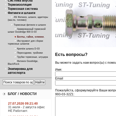
Система впуска
Термоизоляция
Тормозная система
Фитинги и шланги
AN Фитинги, шланги, адаптеры
(масло, топливо)
Тормозные фитинги и шланги
Армированный тормозной
шланг Goodridge 600 D-03
Болты, гайки, оливки.
Инструмент для сборки
тормозных шлангов
Крепёж шланга D-03
Переходники, тройники
Есть вопросы?
Трубки тормозные, штуцера
Фитинги Goodridge,
Вы можете задать нам вопрос(ы) с пом
BlackRock
Экипировка для
Имя:
автоспорта
Email
Пожалуйста, сформулируйте Ваши вопро
БЛОГ / НОВОСТИ
993-03-32Z1:
27.07.2026 09:21:40
31 июля - 2 августа офис
НЕ Работает.