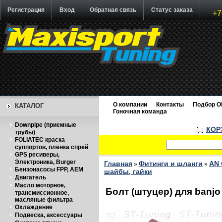
Регистрация
Вход
Обратная связь
Статус заказа
+7
О компании
Контакты
Подбор O
КАТАЛОГ
Гоночная команда
Downpipe (приемные
КОР
трубы)
FOLIATEC краска
суппортов, плёнка спрей
GPS ресиверы,
Электроника, Burger
Главная
Фитинги и шланги
AN 
»
»
Бензонасосы FPP, AEM
шайбы, гайки
Двигатель
Масло моторное,
Болт (штуцер) для banj
трансмиссионное,
масляные фильтра
Охлаждение
Подвеска, аксессуары