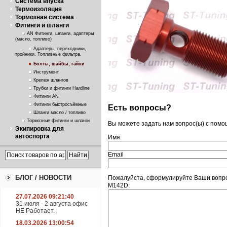
Система впуска
Термоизоляция
Тормозная система
Фитинги и шланги
AN Фитинги, шланги, адаптеры
(масло, топливо)
Адаптеры, переходники,
тройники. Топливные фильтра.
Болты, шайбы, гайки
Инструмент
Крепеж шлангов
Трубки и фитинги Hardline
Фитинги AN
Фитинги быстросъёмные
Есть вопросы?
Шланги масло / топливо
Тормозные фитинги и шланги
Вы можете задать нам вопрос(ы) с пом
Экипировка для
автоспорта
Имя:
Email
БЛОГ / НОВОСТИ
Пожалуйста, сформулируйте Ваши вопрос
M142D:
27.07.2026 09:21:40
31 июля - 2 августа офис
НЕ Работает.
18.03.2026 13:00:54