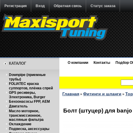
Регистрация
Вход
Обратная связь
Статус заказа
О компании
Контакты
Подбор O
КАТАЛОГ
Downpipe (приемные
трубы)
FOLIATEC краска
суппортов, плёнка спрей
GPS ресиверы,
Главная
Фитинги и шланги
Тор
»
»
Электроника, Burger
Бензонасосы FPP, AEM
Двигатель
Болт (штуцер) для banjo
Масло моторное,
трансмиссионное,
масляные фильтра
Охлаждение
Подвеска, аксессуары