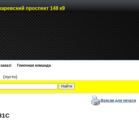
каревский проспект 148 к9
заказ!
Гоночная команда
)
(пусто)
Версия для печати
-31C