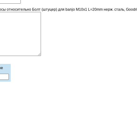
ы относительно Болт (штуцер) для banjo M10x1 L=20mm нерж. сталь, Goodri
ке