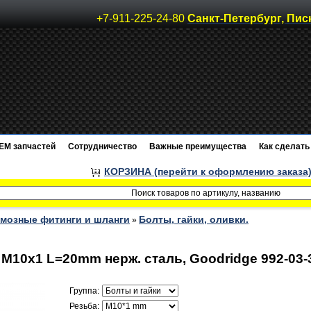
+7-911-225-24-80
Санкт-Петербург, Пис
EM запчастей
Сотрудничество
Важные преимущества
Как сделать 
КОРЗИНА (перейти к оформлению заказа
мозные фитинги и шланги
Болты, гайки, оливки.
»
 M10x1 L=20mm нерж. сталь, Goodridge 992-03
Группа:
Резьба: