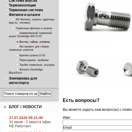
Система впуска
Термоизоляция
Тормозная система
Фитинги и шланги
AN Фитинги, шланги, адаптеры
(масло, топливо)
Тормозные фитинги и шланги
Армированный тормозной
шланг Goodridge 600 D-03
Болты, гайки, оливки.
Инструмент для сборки
тормозных шлангов
Крепёж шланга D-03
Переходники, тройники
Трубки тормозные, штуцера
Фитинги Goodridge,
BlackRock
Экипировка для
автоспорта
Есть вопросы?
БЛОГ / НОВОСТИ
Вы можете задать нам вопрос(ы) с пом
Имя:
27.07.2026 09:21:40
31 июля - 2 августа офис
НЕ Работает.
Email