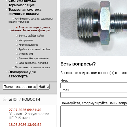
Система впуска
Термоизоляция
Тормозная система
Фитинги и шланги
AN Фитинги, шланги, адаптеры
(масло, топливо)
Адаптеры, переходники,
тройники. Топливные фильтра.
Болты, шайбы, гайки
Инструмент
Крепеж шлангов
Трубки и фитинги Hardline
Фитинги AN
Фитинги быстросъёмные
Есть вопросы?
Шланги масло / топливо
Тормозные фитинги и шланги
Экипировка для
Вы можете задать нам вопрос(ы) с пом
автоспорта
Имя:
Email
БЛОГ / НОВОСТИ
Пожалуйста, сформулируйте Ваши вопрос
27.07.2026 09:21:40
31 июля - 2 августа офис
НЕ Работает.
18.03.2026 13:00:54