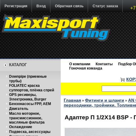
Регистрация
Вход
Обратная связь
Статус заказа
+7
О компании
Контакты
Подбор O
КАТАЛОГ
Гоночная команда
Downpipe (приемные
КОР
трубы)
FOLIATEC краска
суппортов, плёнка спрей
GPS ресиверы,
Электроника, Burger
Главная
Фитинги и шланги
AN 
»
»
Бензонасосы FPP, AEM
переходники, тройники. Топливн
Двигатель
Масло моторное,
Адаптер П 1/2X14 BSP - 
трансмиссионное,
масляные фильтра
Охлаждение
Подвеска, аксессуары