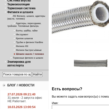
Система впуска
Термоизоляция
Тормозная система
Фитинги и шланги
AN Фитинги, шланги, адаптеры
(масло, топливо)
Адаптеры, переходники,
тройники. Топливные фильтра.
Болты, шайбы, гайки
Инструмент
Крепеж шлангов
Трубки и фитинги Hardline
Фитинги AN
Фитинги быстросъёмные
Шланги масло / топливо
Тормозные фитинги и шланги
Экипировка для
автоспорта
БЛОГ / НОВОСТИ
Есть вопросы?
27.07.2026 09:21:40
Вы можете задать нам вопрос(ы) с пом
31 июля - 2 августа офис
НЕ Работает.
Имя:
18.03.2026 13:00:54