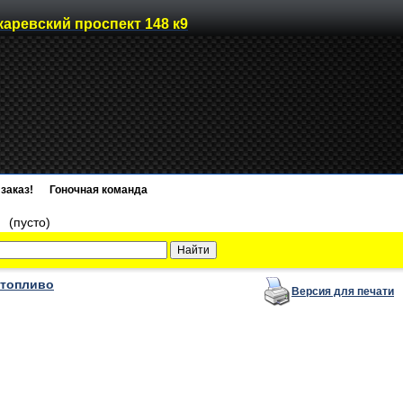
каревский проспект 148 к9
заказ!
Гоночная команда
)
(пусто)
 топливо
Версия для печати