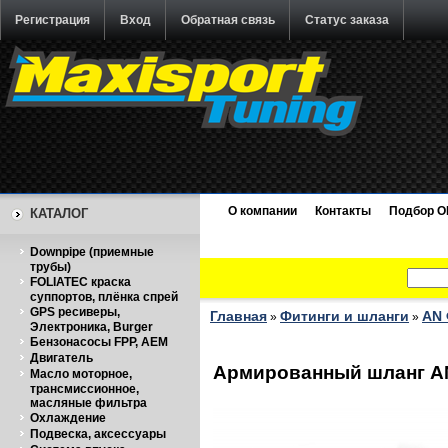
Регистрация
Вход
Обратная связь
Статус заказа
О компании
Контакты
Подбор O
КАТАЛОГ
Downpipe (приемные
трубы)
FOLIATEC краска
суппортов, плёнка спрей
GPS ресиверы,
Главная
Фитинги и шланги
AN 
»
»
Электроника, Burger
Бензонасосы FPP, AEM
Двигатель
Армированный шланг AN-0
Масло моторное,
трансмиссионное,
масляные фильтра
Охлаждение
Подвеска, аксессуары