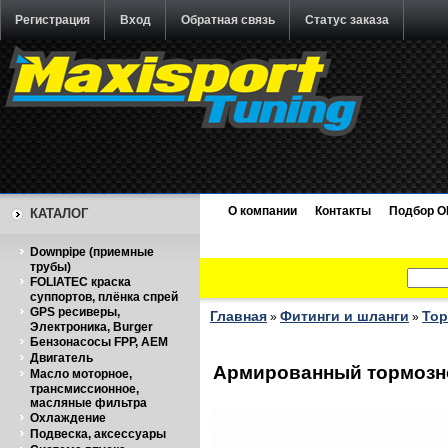
Регистрация
Вход
Обратная связь
Статус заказа
О компании
Контакты
Подбор O
КАТАЛОГ
Downpipe (приемные
трубы)
FOLIATEC краска
суппортов, плёнка спрей
GPS ресиверы,
Главная
Фитинги и шланги
Тор
»
»
Электроника, Burger
Бензонасосы FPP, AEM
Двигатель
Армированный тормозно
Масло моторное,
трансмиссионное,
масляные фильтра
Охлаждение
Подвеска, аксессуары