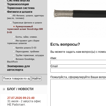
Система впуска
Термоизоляция
Тормозная система
Фитинги и шланги
AN Фитинги, шланги, адаптеры
(масло, топливо)
Тормозные фитинги и шланги
Армированный
тормозной шланг Goodridge 600
D-03
Болты, гайки, оливки.
Инструмент для сборки
тормозных шлангов
Есть вопросы?
Крепёж шланга D-03
Вы можете задать нам вопрос(ы) с пом
Переходники, тройники
Трубки тормозные, штуцера
Имя:
Фитинги Goodridge,
BlackRock
Экипировка для
Email
автоспорта
Пожалуйста, сформулируйте Ваши вопро
БЛОГ / НОВОСТИ
27.07.2026 09:21:40
31 июля - 2 августа офис
НЕ Работает.