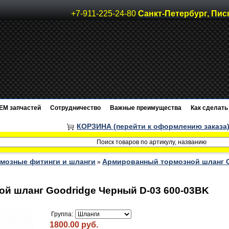
+7-911-225-24-80
Санкт-Петербург, Пис
EM запчастей
Сотрудничество
Важные преимущества
Как сделать 
КОРЗИНА (перейти к оформлению заказа
мозные фитинги и шланги
Армированный тормозной шланг G
»
й шланг Goodridge Черный D-03 600-03BK
Группа:
1800.00 руб.