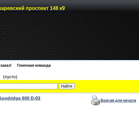
каревский проспект 148 к9
заказ!
Гоночная команда
)
(пусто)
oodridge 600 D-03
Версия для печати