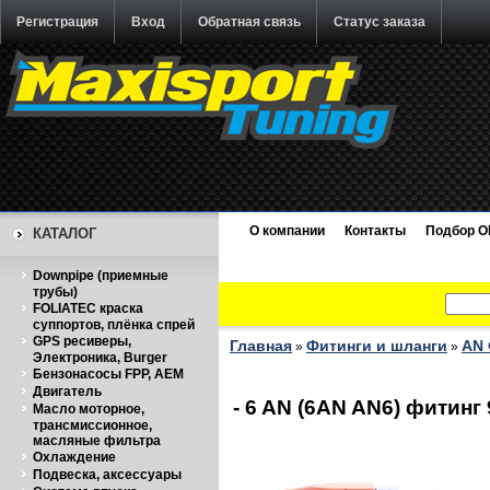
Регистрация
Вход
Обратная связь
Статус заказа
О компании
Контакты
Подбор O
КАТАЛОГ
Downpipe (приемные
трубы)
FOLIATEC краска
суппортов, плёнка спрей
GPS ресиверы,
Главная
Фитинги и шланги
AN 
»
»
Электроника, Burger
Бензонасосы FPP, AEM
Двигатель
- 6 AN (6AN AN6) фитинг 
Масло моторное,
трансмиссионное,
масляные фильтра
Охлаждение
Подвеска, аксессуары