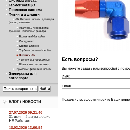
Система впуска
Термоизоляция
Тормозная система
Фитинги и шланги
AN Фитинги, шланги, адаптеры
(масло, топливо)
Адаптеры, переходники,
тройники. Топливные фильтра.
Болты, шайбы, гайки
Инструмент
Крепеж шлангов
Трубки и фитинги Hardline
Фитинги AN
Есть вопросы?
Фитинги быстросъёмные
Шланги масло / топливо
Вы можете задать нам вопрос(ы) с пом
Тормозные фитинги и шланги
Экипировка для
Имя:
автоспорта
Email
Пожалуйста, сформулируйте Ваши вопрос
БЛОГ / НОВОСТИ
27.07.2026 09:21:40
31 июля - 2 августа офис
НЕ Работает.
18.03.2026 13:00:54