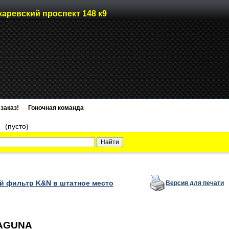
каревский проспект 148 к9
заказ!
Гоночная команда
)
(пусто)
 фильтр K&N в штатное место
Версия для печати
LAGUNA