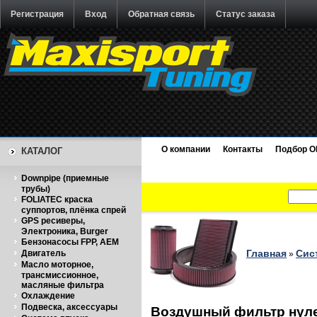
Регистрация
Вход
Обратная связь
Статус заказа
О компании
Контакты
Подбор O
КАТАЛОГ
Downpipe (приемные
трубы)
FOLIATEC краска
суппортов, плёнка спрей
GPS ресиверы,
Электроника, Burger
Бензонасосы FPP, AEM
Главная
Сис
Двигатель
»
Масло моторное,
трансмиссионное,
масляные фильтра
Охлаждение
Подвеска, аксессуары
Воздушный фильтр нул