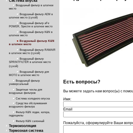
Система впуска
Воздушный фильтр в штатное
место
Воздушный фильтр AEM в
штатное место (сухой)
Воздушный фильтр aFe
POWER, Spectre в штатное место
Воздушный фильтр K&N в
штатное место
Воздушный фильтр K&N
в штатное место
Воздушный фильтр RAMAIR
в штатное место (сухой)
Воздушный фильтр
SPRINTFILTER в штатное место
(сухой)
Воздушный фильтр для
МОТО в штатное место
Есть вопросы?
Воздушный фильтр
универсальный
Защитные чехлы для
Вы можете задать нам вопрос(ы) с пом
воздушных фильтров
Система холодного впуска
Имя:
Средства обслуживания
воздушного фильтра
Email
Фильтр K&N лодки, катера,
гидроциклы
Фильтр K&N салонный
Пожалуйста, сформулируйте Ваши вопр
Термоизоляция
Тормозная система