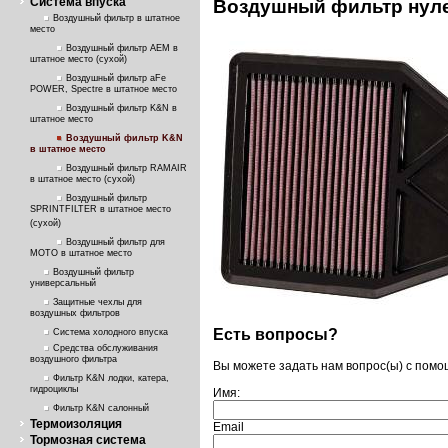
Система впуска
Воздушный фильтр нул
Воздушный фильтр в штатное
место
Воздушный фильтр AEM в
штатное место (сухой)
Воздушный фильтр aFe
POWER, Spectre в штатное место
Воздушный фильтр K&N в
штатное место
Воздушный фильтр K&N
в штатное место
Воздушный фильтр RAMAIR
в штатное место (сухой)
Воздушный фильтр
SPRINTFILTER в штатное место
(сухой)
Воздушный фильтр для
МОТО в штатное место
Воздушный фильтр
универсальный
Защитные чехлы для
воздушных фильтров
Есть вопросы?
Система холодного впуска
Средства обслуживания
воздушного фильтра
Вы можете задать нам вопрос(ы) с пом
Фильтр K&N лодки, катера,
гидроциклы
Имя:
Фильтр K&N салонный
Термоизоляция
Email
Тормозная система