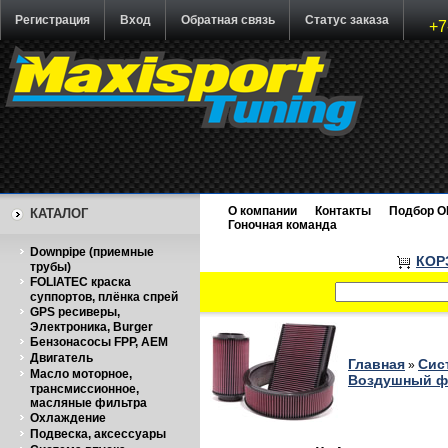
Регистрация
Вход
Обратная связь
Статус заказа
+7
О компании
Контакты
Подбор O
КАТАЛОГ
Гоночная команда
Downpipe (приемные
КОР
трубы)
FOLIATEC краска
суппортов, плёнка спрей
GPS ресиверы,
Электроника, Burger
Бензонасосы FPP, AEM
Двигатель
Главная
Сис
»
Масло моторное,
Воздушный фи
трансмиссионное,
масляные фильтра
Охлаждение
Подвеска, аксессуары