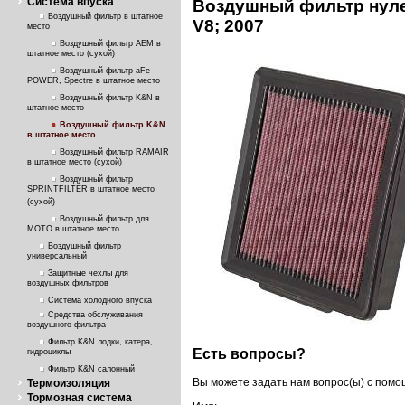
Система впуска
Воздушный фильтр нулев
Воздушный фильтр в штатное
V8; 2007
место
Воздушный фильтр AEM в
штатное место (сухой)
Воздушный фильтр aFe
POWER, Spectre в штатное место
Воздушный фильтр K&N в
штатное место
Воздушный фильтр K&N
в штатное место
Воздушный фильтр RAMAIR
в штатное место (сухой)
Воздушный фильтр
SPRINTFILTER в штатное место
(сухой)
Воздушный фильтр для
МОТО в штатное место
Воздушный фильтр
универсальный
Защитные чехлы для
воздушных фильтров
Система холодного впуска
Средства обслуживания
воздушного фильтра
Фильтр K&N лодки, катера,
Есть вопросы?
гидроциклы
Фильтр K&N салонный
Вы можете задать нам вопрос(ы) с пом
Термоизоляция
Тормозная система