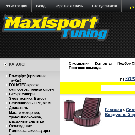
Регистрация
Вход
Обратная связь
Статус заказа
+7
О компании
Контакты
Подбор O
КАТАЛОГ
Гоночная команда
Downpipe (приемные
КОР
трубы)
FOLIATEC краска
суппортов, плёнка спрей
GPS ресиверы,
Электроника, Burger
Бензонасосы FPP, AEM
Двигатель
Главная
Сис
»
Масло моторное,
Воздушный фи
трансмиссионное,
масляные фильтра
Охлаждение
Подвеска, аксессуары