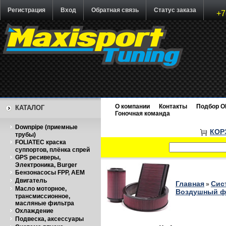
Регистрация
Вход
Обратная связь
Статус заказа
+7
О компании
Контакты
Подбор O
КАТАЛОГ
Гоночная команда
Downpipe (приемные
КОР
трубы)
FOLIATEC краска
суппортов, плёнка спрей
GPS ресиверы,
Электроника, Burger
Бензонасосы FPP, AEM
Двигатель
Главная
Сис
»
Масло моторное,
Воздушный фи
трансмиссионное,
масляные фильтра
Охлаждение
Подвеска, аксессуары