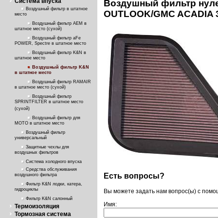
Система впуска
Воздушный фильтр нуле
Воздушный фильтр в штатное
OUTLOOK/GMC ACADIA 3
место
Воздушный фильтр AEM в
штатное место (сухой)
Воздушный фильтр aFe
POWER, Spectre в штатное место
Воздушный фильтр K&N в
штатное место
Воздушный фильтр K&N
в штатное место
Воздушный фильтр RAMAIR
в штатное место (сухой)
Воздушный фильтр
SPRINTFILTER в штатное место
(сухой)
Воздушный фильтр для
МОТО в штатное место
Воздушный фильтр
универсальный
Защитные чехлы для
воздушных фильтров
Система холодного впуска
Средства обслуживания
Есть вопросы?
воздушного фильтра
Фильтр K&N лодки, катера,
гидроциклы
Вы можете задать нам вопрос(ы) с пом
Фильтр K&N салонный
Имя:
Термоизоляция
Тормозная система