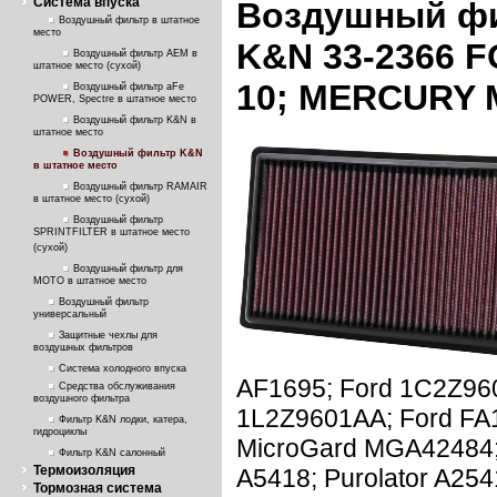
Система впуска
Воздушный фи
Воздушный фильтр в штатное
место
K&N 33-2366 
Воздушный фильтр AEM в
штатное место (сухой)
10; MERCURY
Воздушный фильтр aFe
POWER, Spectre в штатное место
Воздушный фильтр K&N в
штатное место
Воздушный фильтр K&N
в штатное место
Воздушный фильтр RAMAIR
в штатное место (сухой)
Воздушный фильтр
SPRINTFILTER в штатное место
(сухой)
Воздушный фильтр для
МОТО в штатное место
Воздушный фильтр
универсальный
Защитные чехлы для
воздушных фильтров
Система холодного впуска
AF1695; Ford 1C2Z96
Средства обслуживания
воздушного фильтра
1L2Z9601AA; Ford FA1
Фильтр K&N лодки, катера,
гидроциклы
MicroGard MGA42484;
Фильтр K&N салонный
Термоизоляция
A5418; Purolator A25
Тормозная система