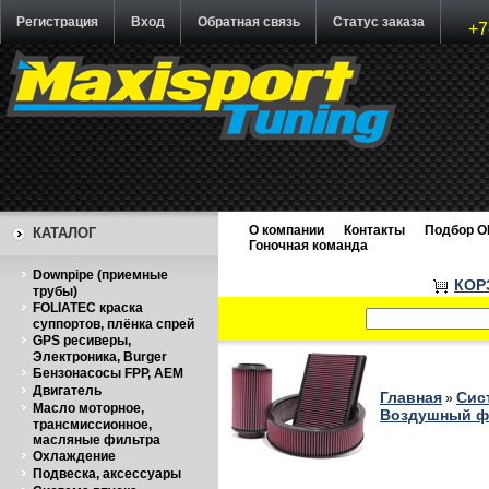
Регистрация
Вход
Обратная связь
Статус заказа
+7
О компании
Контакты
Подбор O
КАТАЛОГ
Гоночная команда
Downpipe (приемные
КОР
трубы)
FOLIATEC краска
суппортов, плёнка спрей
GPS ресиверы,
Электроника, Burger
Бензонасосы FPP, AEM
Двигатель
Главная
Сис
»
Масло моторное,
Воздушный фи
трансмиссионное,
масляные фильтра
Охлаждение
Подвеска, аксессуары