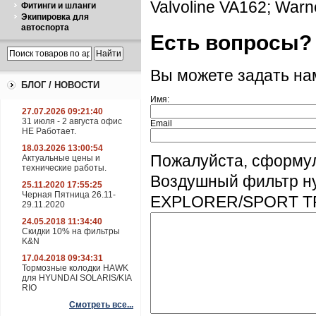
Valvoline VA162; War
Фитинги и шланги
Экипировка для
автоспорта
Есть вопросы?
Вы можете задать н
БЛОГ / НОВОСТИ
Имя:
27.07.2026 09:21:40
31 июля - 2 августа офис
Email
НЕ Работает.
18.03.2026 13:00:54
Пожалуйста, сформу
Актуальные цены и
технические работы.
Воздушный фильтр н
25.11.2020 17:55:25
Черная Пятница 26.11-
EXPLORER/SPORT TR
29.11.2020
24.05.2018 11:34:40
Скидки 10% на фильтры
K&N
17.04.2018 09:34:31
Тормозные колодки HAWK
для HYUNDAI SOLARIS/KIA
RIO
Смотреть все...