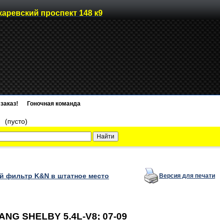
каревский проспект 148 к9
заказ!
Гоночная команда
)
(пусто)
 фильтр K&N в штатное место
Версия для печати
NG SHELBY 5.4L-V8; 07-09