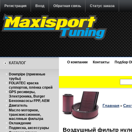
Регистрация
Вход
Обратная связь
Статус заказа
О компании
Контакты
Подбор O
КАТАЛОГ
Downpipe (приемные
трубы)
FOLIATEC краска
суппортов, плёнка спрей
GPS ресиверы,
Электроника, Burger
Бензонасосы FPP, AEM
Главная
Сис
Двигатель
»
Масло моторное,
трансмиссионное,
масляные фильтра
Охлаждение
Подвеска, аксессуары
Воздушный фильтр нуле