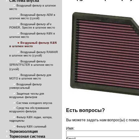
Система впуска
Воздушный фильтр в штатное
место
Воздушный фильтр AEM в
штатное место (сухой)
Воздушный фильтр aFe
POWER, Spectre в штатное место
Воздушный фильтр K&N в
штатное место
Воздушный фильтр K&N
в штатное место
Воздушный фильтр RAMAIR
в штатное место (сухой)
Воздушный фильтр
SPRINTFILTER в штатное место
(сухой)
Воздушный фильтр для
МОТО в штатное место
Воздушный фильтр
универсальный
Защитные чехлы для
воздушных фильтров
Система холодного впуска
Средства обслуживания
Есть вопросы?
воздушного фильтра
Фильтр K&N лодки, катера,
Вы можете задать нам вопрос(ы) с пом
гидроциклы
Фильтр K&N салонный
Имя:
Термоизоляция
Тормозная система