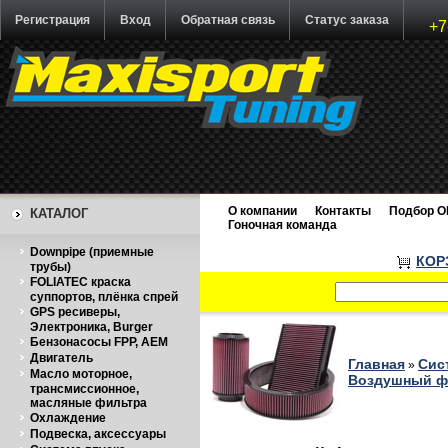
Регистрация
Вход
Обратная связь
Статус заказа
+7
О компании
Контакты
Подбор O
КАТАЛОГ
Гоночная команда
Downpipe (приемные
КОР
трубы)
FOLIATEC краска
суппортов, плёнка спрей
GPS ресиверы,
Электроника, Burger
Бензонасосы FPP, AEM
Двигатель
Главная
Сис
»
Масло моторное,
Воздушный фи
трансмиссионное,
масляные фильтра
Охлаждение
Подвеска, аксессуары