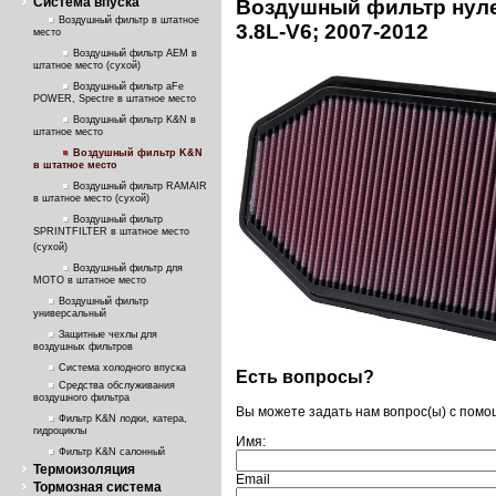
Система впуска
Воздушный фильтр нул
Воздушный фильтр в штатное
3.8L-V6; 2007-2012
место
Воздушный фильтр AEM в
штатное место (сухой)
Воздушный фильтр aFe
POWER, Spectre в штатное место
Воздушный фильтр K&N в
штатное место
Воздушный фильтр K&N
в штатное место
Воздушный фильтр RAMAIR
в штатное место (сухой)
Воздушный фильтр
SPRINTFILTER в штатное место
(сухой)
Воздушный фильтр для
МОТО в штатное место
Воздушный фильтр
универсальный
Защитные чехлы для
воздушных фильтров
Система холодного впуска
Есть вопросы?
Средства обслуживания
воздушного фильтра
Вы можете задать нам вопрос(ы) с пом
Фильтр K&N лодки, катера,
гидроциклы
Имя:
Фильтр K&N салонный
Термоизоляция
Email
Тормозная система