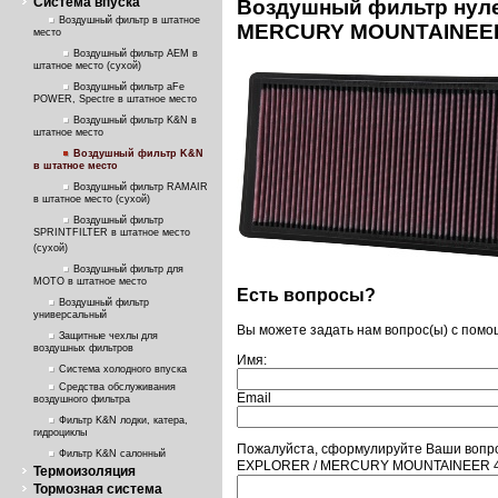
Система впуска
Воздушный фильтр нуле
Воздушный фильтр в штатное
MERCURY MOUNTAINEER 
место
Воздушный фильтр AEM в
штатное место (сухой)
Воздушный фильтр aFe
POWER, Spectre в штатное место
Воздушный фильтр K&N в
штатное место
Воздушный фильтр K&N
в штатное место
Воздушный фильтр RAMAIR
в штатное место (сухой)
Воздушный фильтр
SPRINTFILTER в штатное место
(сухой)
Воздушный фильтр для
МОТО в штатное место
Есть вопросы?
Воздушный фильтр
универсальный
Вы можете задать нам вопрос(ы) с пом
Защитные чехлы для
воздушных фильтров
Имя:
Система холодного впуска
Средства обслуживания
Email
воздушного фильтра
Фильтр K&N лодки, катера,
гидроциклы
Пожалуйста, сформулируйте Ваши вопр
Фильтр K&N салонный
EXPLORER / MERCURY MOUNTAINEER 4.
Термоизоляция
Тормозная система