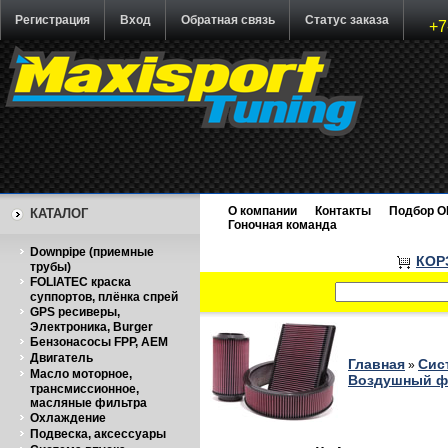
Регистрация
Вход
Обратная связь
Статус заказа
+7
О компании
Контакты
Подбор O
КАТАЛОГ
Гоночная команда
Downpipe (приемные
КОР
трубы)
FOLIATEC краска
суппортов, плёнка спрей
GPS ресиверы,
Электроника, Burger
Бензонасосы FPP, AEM
Двигатель
Главная
Сис
»
Масло моторное,
Воздушный фи
трансмиссионное,
масляные фильтра
Охлаждение
Подвеска, аксессуары