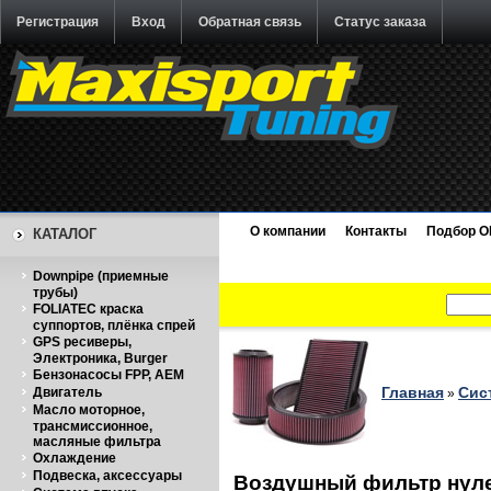
Регистрация
Вход
Обратная связь
Статус заказа
О компании
Контакты
Подбор O
КАТАЛОГ
Downpipe (приемные
трубы)
FOLIATEC краска
суппортов, плёнка спрей
GPS ресиверы,
Электроника, Burger
Бензонасосы FPP, AEM
Главная
Сис
Двигатель
»
Масло моторное,
трансмиссионное,
масляные фильтра
Охлаждение
Подвеска, аксессуары
Воздушный фильтр нулев