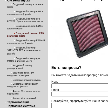
Система впуска
Воздушный фильтр в штатное
место
Воздушный фильтр AEM в
штатное место (сухой)
Воздушный фильтр aFe
POWER, Spectre в штатное место
Воздушный фильтр K&N в
штатное место
Воздушный фильтр K&N
в штатное место
Воздушный фильтр RAMAIR
в штатное место (сухой)
Воздушный фильтр
SPRINTFILTER в штатное место
(сухой)
Воздушный фильтр для
МОТО в штатное место
Воздушный фильтр
Есть вопросы?
универсальный
Защитные чехлы для
Вы можете задать нам вопрос(ы) с пом
воздушных фильтров
Система холодного впуска
Имя:
Средства обслуживания
воздушного фильтра
Email
Фильтр K&N лодки, катера,
гидроциклы
Фильтр K&N салонный
Пожалуйста, сформулируйте Ваши вопро
Термоизоляция
Тормозная система