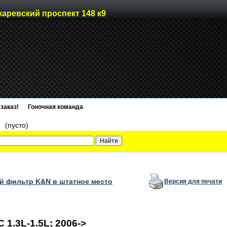
каревский проспект 148 к9
заказ!
Гоночная команда
)
(пусто)
 фильтр K&N в штатное место
Версия для печати
1.3L-1.5L; 2006->