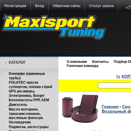
Регистрация
Вход
Обратная связь
Статус заказа
+7
О компании
Контакты
Подбор O
КАТАЛОГ
Гоночная команда
Downpipe (приемные
КОР
трубы)
FOLIATEC краска
суппортов, плёнка спрей
GPS ресиверы,
Электроника, Burger
Бензонасосы FPP, AEM
Двигатель
Главная
Сис
»
Масло моторное,
Воздушный фи
трансмиссионное,
масляные фильтра
Охлаждение
Подвеска, аксессуары