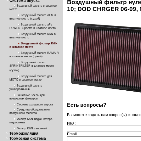
Система впуска
Воздушный фильтр нуле
Воздушный фильтр в штатное
10; DOD CHRGER 06-09,
место
Воздушный фильтр AEM в
штатное место (сухой)
Воздушный фильтр aFe
POWER, Spectre в штатное место
Воздушный фильтр K&N в
штатное место
Воздушный фильтр K&N
в штатное место
Воздушный фильтр RAMAIR
в штатное место (сухой)
Воздушный фильтр
SPRINTFILTER в штатное место
(сухой)
Воздушный фильтр для
МОТО в штатное место
Воздушный фильтр
универсальный
Защитные чехлы для
воздушных фильтров
Есть вопросы?
Система холодного впуска
Средства обслуживания
воздушного фильтра
Вы можете задать нам вопрос(ы) с пом
Фильтр K&N лодки, катера,
гидроциклы
Имя:
Фильтр K&N салонный
Термоизоляция
Email
Тормозная система