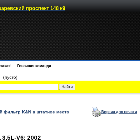
каревский проспект 148 к9
заказ!
Гоночная команда
)
(пусто)
 фильтр K&N в штатное место
Версия для печати
3.5L-V6; 2002