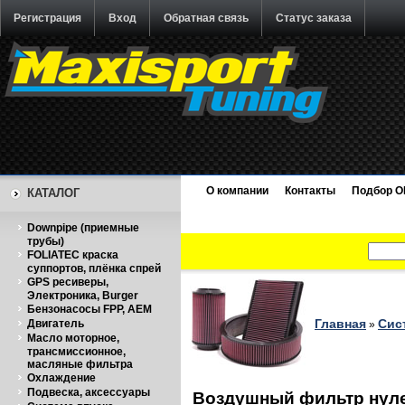
Регистрация
Вход
Обратная связь
Статус заказа
О компании
Контакты
Подбор O
КАТАЛОГ
Downpipe (приемные
трубы)
FOLIATEC краска
суппортов, плёнка спрей
GPS ресиверы,
Электроника, Burger
Бензонасосы FPP, AEM
Главная
Сис
Двигатель
»
Масло моторное,
трансмиссионное,
масляные фильтра
Охлаждение
Подвеска, аксессуары
Воздушный фильтр нуле