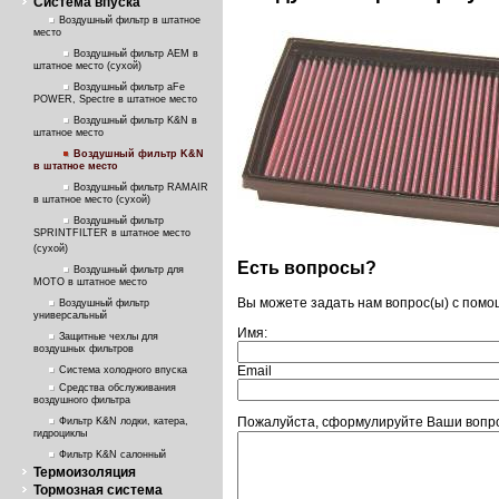
Система впуска
Воздушный фильтр в штатное
место
Воздушный фильтр AEM в
штатное место (сухой)
Воздушный фильтр aFe
POWER, Spectre в штатное место
Воздушный фильтр K&N в
штатное место
Воздушный фильтр K&N
в штатное место
Воздушный фильтр RAMAIR
в штатное место (сухой)
Воздушный фильтр
SPRINTFILTER в штатное место
(сухой)
Есть вопросы?
Воздушный фильтр для
МОТО в штатное место
Вы можете задать нам вопрос(ы) с пом
Воздушный фильтр
универсальный
Имя:
Защитные чехлы для
воздушных фильтров
Email
Система холодного впуска
Средства обслуживания
воздушного фильтра
Пожалуйста, сформулируйте Ваши вопро
Фильтр K&N лодки, катера,
гидроциклы
Фильтр K&N салонный
Термоизоляция
Тормозная система