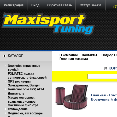
Регистрация
Вход
Обратная связь
Статус заказа
+7
О компании
Контакты
Подбор O
КАТАЛОГ
Гоночная команда
Downpipe (приемные
КОР
трубы)
FOLIATEC краска
суппортов, плёнка спрей
GPS ресиверы,
Электроника, Burger
Бензонасосы FPP, AEM
Двигатель
Главная
Сис
»
Масло моторное,
Воздушный фи
трансмиссионное,
масляные фильтра
Охлаждение
Подвеска, аксессуары