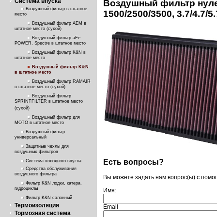
Система впуска
Воздушный фильтр нул
Воздушный фильтр в штатное
1500/2500/3500, 3.7/4.7/5.
место
Воздушный фильтр AEM в
штатное место (сухой)
Воздушный фильтр aFe
POWER, Spectre в штатное место
Воздушный фильтр K&N в
штатное место
Воздушный фильтр K&N
в штатное место
Воздушный фильтр RAMAIR
в штатное место (сухой)
Воздушный фильтр
SPRINTFILTER в штатное место
(сухой)
Воздушный фильтр для
МОТО в штатное место
Воздушный фильтр
универсальный
Защитные чехлы для
воздушных фильтров
Есть вопросы?
Система холодного впуска
Средства обслуживания
воздушного фильтра
Вы можете задать нам вопрос(ы) с пом
Фильтр K&N лодки, катера,
гидроциклы
Имя:
Фильтр K&N салонный
Термоизоляция
Email
Тормозная система