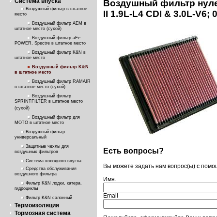
Система впуска
Воздушный фильтр нул
Воздушный фильтр в штатное
II 1.9L-L4 CDI & 3.0L-V6; 
место
Воздушный фильтр AEM в
штатное место (сухой)
Воздушный фильтр aFe
POWER, Spectre в штатное место
Воздушный фильтр K&N в
штатное место
Воздушный фильтр K&N
в штатное место
Воздушный фильтр RAMAIR
в штатное место (сухой)
Воздушный фильтр
SPRINTFILTER в штатное место
(сухой)
Воздушный фильтр для
МОТО в штатное место
Воздушный фильтр
универсальный
Защитные чехлы для
Есть вопросы?
воздушных фильтров
Система холодного впуска
Вы можете задать нам вопрос(ы) с пом
Средства обслуживания
воздушного фильтра
Имя:
Фильтр K&N лодки, катера,
гидроциклы
Email
Фильтр K&N салонный
Термоизоляция
Тормозная система