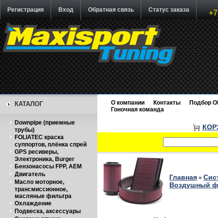
Регистрация
Вход
Обратная связь
Статус заказа
+7
О компании
Контакты
Подбор O
КАТАЛОГ
Гоночная команда
Downpipe (приемные
КОР
трубы)
FOLIATEC краска
суппортов, плёнка спрей
GPS ресиверы,
Электроника, Burger
Бензонасосы FPP, AEM
Двигатель
Главная
Сис
»
Масло моторное,
Воздушный фи
трансмиссионное,
масляные фильтра
Охлаждение
Подвеска, аксессуары