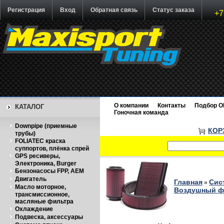
Регистрация
Вход
Обратная связь
Статус заказа
+7
О компании
Контакты
Подбор O
КАТАЛОГ
Гоночная команда
Downpipe (приемные
КОР
трубы)
FOLIATEC краска
суппортов, плёнка спрей
GPS ресиверы,
Электроника, Burger
Бензонасосы FPP, AEM
Двигатель
Главная
Сис
»
Масло моторное,
Воздушный фи
трансмиссионное,
масляные фильтра
Охлаждение
Подвеска, аксессуары