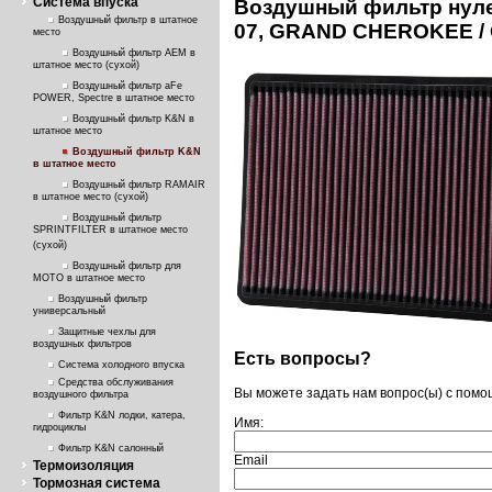
Система впуска
Воздушный фильтр нуле
Воздушный фильтр в штатное
07, GRAND CHEROKEE 
место
Воздушный фильтр AEM в
штатное место (сухой)
Воздушный фильтр aFe
POWER, Spectre в штатное место
Воздушный фильтр K&N в
штатное место
Воздушный фильтр K&N
в штатное место
Воздушный фильтр RAMAIR
в штатное место (сухой)
Воздушный фильтр
SPRINTFILTER в штатное место
(сухой)
Воздушный фильтр для
МОТО в штатное место
Воздушный фильтр
универсальный
Защитные чехлы для
воздушных фильтров
Есть вопросы?
Система холодного впуска
Средства обслуживания
Вы можете задать нам вопрос(ы) с пом
воздушного фильтра
Фильтр K&N лодки, катера,
Имя:
гидроциклы
Фильтр K&N салонный
Email
Термоизоляция
Тормозная система