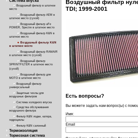
Система впуска
Воздушный фильтр нуле
Воздушный фильтр в штатное
TDI; 1999-2001
место
Воздушный фильтр AEM в
штатное место (сухой)
Воздушный фильтр aFe
POWER, Spectre в штатное место
Воздушный фильтр K&N в
штатное место
Воздушный фильтр K&N
в штатное место
Воздушный фильтр RAMAIR
в штатное место (сухой)
Воздушный фильтр
SPRINTFILTER в штатное место
(сухой)
Воздушный фильтр для
МОТО в штатное место
Воздушный фильтр
универсальный
Защитные чехлы для
Есть вопросы?
воздушных фильтров
Система холодного впуска
Вы можете задать нам вопрос(ы) с пом
Средства обслуживания
воздушного фильтра
Имя:
Фильтр K&N лодки, катера,
гидроциклы
Email
Фильтр K&N салонный
Термоизоляция
Тормозная система