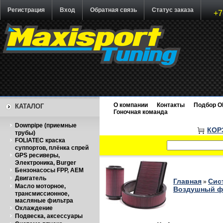
Регистрация
Вход
Обратная связь
Статус заказа
+7
О компании
Контакты
Подбор O
КАТАЛОГ
Гоночная команда
Downpipe (приемные
КОР
трубы)
FOLIATEC краска
суппортов, плёнка спрей
GPS ресиверы,
Электроника, Burger
Бензонасосы FPP, AEM
Двигатель
Главная
Сис
»
Масло моторное,
Воздушный фи
трансмиссионное,
масляные фильтра
Охлаждение
Подвеска, аксессуары