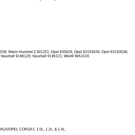
036; Mann-Hummel C301251; Opel 835626; Opel 93193036; Opel 93193038;
Vauxhall 9196120; Vauxhall 9196121; Wesfil WA1024;
UX/OPEL CORSA C 1.0L, 1.2L, & 1.4L: