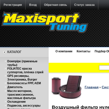
Регистрация
Вход
Обратная связь
Статус заказа
О компании
Контакты
Подбор O
КАТАЛОГ
Downpipe (приемные
трубы)
FOLIATEC краска
суппортов, плёнка спрей
GPS ресиверы,
Электроника, Burger
Бензонасосы FPP, AEM
Главная
Сис
Двигатель
»
Масло моторное,
трансмиссионное,
масляные фильтра
Охлаждение
Подвеска, аксессуары
Воздушный фильтр нулев