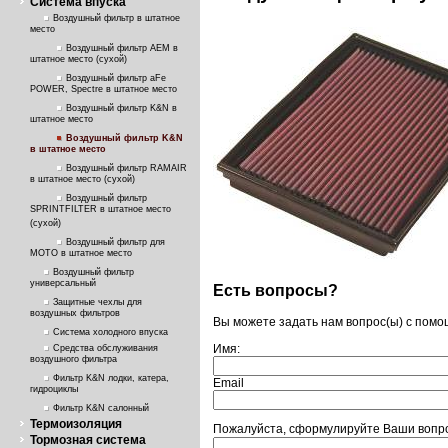
Система впуска
Воздушный фильтр в штатное
место
Воздушный фильтр AEM в
штатное место (сухой)
Воздушный фильтр aFe
POWER, Spectre в штатное место
Воздушный фильтр K&N в
штатное место
Воздушный фильтр K&N
в штатное место
Воздушный фильтр RAMAIR
в штатное место (сухой)
Воздушный фильтр
SPRINTFILTER в штатное место
(сухой)
Воздушный фильтр для
МОТО в штатное место
Воздушный фильтр
универсальный
Есть вопросы?
Защитные чехлы для
воздушных фильтров
Вы можете задать нам вопрос(ы) с пом
Система холодного впуска
Имя:
Средства обслуживания
воздушного фильтра
Фильтр K&N лодки, катера,
Email
гидроциклы
Фильтр K&N салонный
Термоизоляция
Пожалуйста, сформулируйте Ваши вопро
Тормозная система