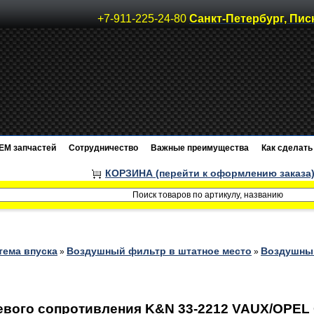
+7-911-225-24-80
Санкт-Петербург, Пис
EM запчастей
Сотрудничество
Важные преимущества
Как сделать 
КОРЗИНА (перейти к оформлению заказа
тема впуска
Воздушный фильтр в штатное место
Воздушный
»
»
ого сопротивления K&N 33-2212 VAUX/OPEL CO