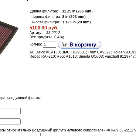
Длина фильтра:
11.25 in (286 mm)
Ширина фильтра:
8 in (203 mm)
Высота фильтра:
1.125 in (29 mm)
5100.00 руб.
Артикул:
33-2212
Вес продукта: 0.4 kg
Кол-во:
AC Delco ACA130; BMC FB29001; Fram CA9391; Holden 93193
Repco RAF210; Ryco A1513; Simota OO003; Vauxhall 9129747; 
ощью следующей формы.
сы относительно Воздушный фильтр нулевого сопротивления K&N 33-2212 VA