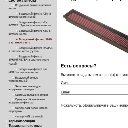
Система впуска
Воздушный фильтр в штатное
место
Воздушный фильтр AEM в
штатное место (сухой)
Воздушный фильтр aFe
POWER, Spectre в штатное место
Воздушный фильтр K&N в
штатное место
Воздушный фильтр K&N
в штатное место
Воздушный фильтр RAMAIR
в штатное место (сухой)
Воздушный фильтр
SPRINTFILTER в штатное место
(сухой)
Есть вопросы?
Воздушный фильтр для
МОТО в штатное место
Вы можете задать нам вопрос(ы) с пом
Воздушный фильтр
универсальный
Имя:
Защитные чехлы для
воздушных фильтров
Email
Система холодного впуска
Средства обслуживания
воздушного фильтра
Пожалуйста, сформулируйте Ваши вопро
Фильтр K&N лодки, катера,
гидроциклы
Фильтр K&N салонный
Термоизоляция
Тормозная система