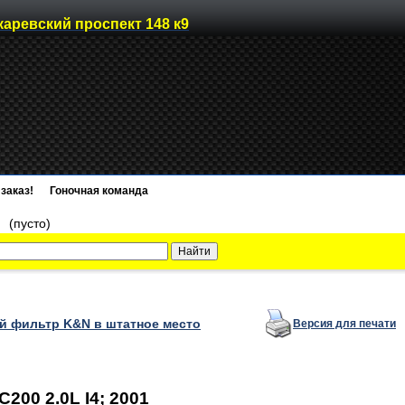
каревский проспект 148 к9
заказ!
Гоночная команда
)
(пусто)
 фильтр K&N в штатное место
Версия для печати
00 2.0L I4; 2001